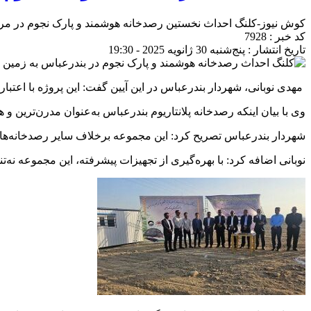
کوش نیوز-کلنگ احداث نخستین رصدخانه هوشمند و پارک نجوم در مر
کد خبر : 7928
تاریخ انتشار : پنج‌شنبه 30 ژانویه 2025 - 19:30
مهدی نوبانی، شهردار بندرعباس در این آیین گفت: این پروژه با اعتباری بالغ بر 480 میلیارد ریال و به مدت یک‌سال در منطقه گردشگری پنجه علی بندرعباس به
وی با بیان اینکه رصدخانه پلانتاریوم بندرعباس به‌عنوان مدرن‌ترین
شهردار بندرعباس تصریح کرد: این مجموعه برخلاف سایر رصدخانه‌های
نوبانی اضافه کرد: با بهره‌گیری از تجهیزات پیشرفته، این مجموعه نه