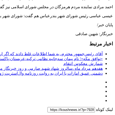
احمد مرادی نماینده مردم هرمزگان در مجلس شورای اسلامی نیز گفت: 
عیسی عباسی رئیس شورای شهر بندرعباس هم گفت: شورای شهر بندر
پایان خبر/
خبرنگار: شهین صادقی
اخبار مرتبط
آقای رئیس‌جمهور محترم، به شما اطلاعات غلط دادند که اگر ا
«توافق مکه»؛ نام پیمان سه‌جانبه نظامی ترکیه-عربستان-پاکست
شمارش معکوس انتقام
هفدهم مرداد ماه ،سالروز شهاد شهید صارمی و روز خبرنگار مب
دشمنی عمیق امارات با ایران به روایت روزنامه وال‌استریت ژو
لینک کوتاه