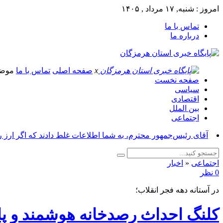
امروز : شنبه, ۱۷ مرداد , ۱۴۰۵
تماس با ما
درباره ما
x
صفحه اصلی
تماس با ما
موض
صفحه نخست
سیاسی
اقتصادی
بین الملل
اجتماعی
آقای رئیس‌جمهور محترم، به شما اطلاعات غلط دادند که اگر ارز 
اجتماعی
«
اخبار
0 نظر
در آستانه دهه فجر انقلاب؛
کلنگ احداث رصدخانه هوشمند و پا