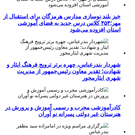
خیز بلند نوسازی مدارس هرمزگان برای استقبال از
مهر؛۴۵۴ کلاس درس جدید به فضای آموزشی
استان افزوده می‌شود
شهردار بندرعباس، چهره برتر ترویج فرهنگ ایثار و
شهادت؛ تقدیر معاون رئیس‌جمهور از مدیریت
شهری ایثارمحور
کادرآموزشی مجرب و رسمی آموزش و پرورش در
هنرستان غیر دولتی پسرانه نو آوران