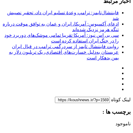
اخبار مرتبط
فایننشال‌تایمز: ترامپ وعدۀ تسلیم ایران داد، تحقیر نصیبش
شد
ادعای آکسیوس: آمریکا، ایران و عمان به توافق موقت درباره
تنگه هرمز نزدیک شده‌اند
سی بی اس نیوز: آمریکا تقریبا تمامی موشک‌های دوربرد خود
را در جنگ ایران استفاده کرده است
روایت فایننشال تایمز از سردرگمی ترامپ در قبال ایران
عربستان به‌دلیل خسارت‌های اقتصادی، یک تریلیون دلار به
یمن بدهکار است
لینک کوتاه
برچسب ها :
ناموجود