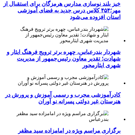
خیز بلند نوسازی مدارس هرمزگان برای استقبال از
مهر؛۴۵۴ کلاس درس جدید به فضای آموزشی
استان افزوده می‌شود
شهردار بندرعباس، چهره برتر ترویج فرهنگ ایثار و
شهادت؛ تقدیر معاون رئیس‌جمهور از مدیریت
شهری ایثارمحور
کادرآموزشی مجرب و رسمی آموزش و پرورش در
هنرستان غیر دولتی پسرانه نو آوران
برگزاری مراسم ویژه در امامزاده سید مظفر