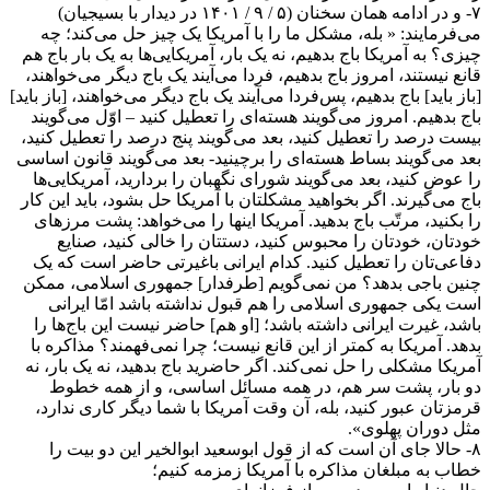
۷- و در ادامه همان سخنان (۵ / ۹ / ۱۴۰۱ در دیدار با بسیجیان)
می‌فرمایند: « بله، مشکل ما را با آمریکا یک چیز حل می‌کند؛ چه
چیزی؟ به آمریکا باج بدهیم، نه یک بار، آمریکایی‌ها به یک بار باج هم
قانع نیستند، امروز باج بدهیم، فردا می‌آیند یک باج دیگر می‌خواهند،
[باز باید] باج بدهیم، پس‌فردا می‌آیند یک باج دیگر می‌خواهند، [باز باید]
باج بدهیم. امروز می‌گویند هسته‌ای را تعطیل کنید – اوّل می‌گویند
بیست درصد را تعطیل کنید، بعد می‌گویند پنج درصد را تعطیل کنید،
بعد می‌گویند بساط هسته‌ای را برچینید- بعد می‌گویند قانون اساسی
را عوض کنید، بعد می‌گویند شورای نگهبان را بردارید، آمریکایی‌ها
باج می‌گیرند. اگر بخواهید مشکلتان با آمریکا حل بشود، باید این کار
را بکنید، مرتّب باج بدهید. آمریکا اینها را می‌خواهد: پشت مرزهای
خودتان، خودتان را محبوس کنید، دستتان را خالی کنید، صنایع
دفاعی‌تان را تعطیل کنید. کدام ایرانی باغیرتی حاضر است که یک
چنین باجی بدهد؟ من نمی‌گویم [طرفدار] جمهوری اسلامی، ممکن
است یکی جمهوری اسلامی را هم قبول نداشته باشد امّا ایرانی
باشد، غیرت ایرانی داشته باشد؛ [او هم] حاضر نیست این باج‌ها را
بدهد. آمریکا به کمتر از این قانع نیست؛ چرا نمی‌فهمند؟ مذاکره‌ با
آمریکا مشکلی را حل نمی‌کند. اگر حاضرید باج بدهید، نه یک بار، نه
دو بار، پشت سر هم، در همه‌ مسائل اساسی، و از همه‌ خطوط
قرمزتان عبور کنید، بله، آن وقت آمریکا با شما دیگر کاری ندارد،
مثل دوران پهلوی‌».
۸- حالا جای آن است که از قول ابو‌سعید ابوالخیر این دو بیت را
خطاب به مبلغان مذاکره با آمریکا زمزمه کنیم؛