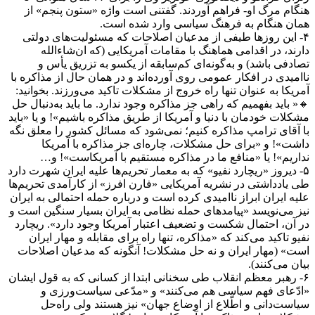
هنگام مرگ او- فراهم آوردند. گفتنی است واژه «‌ستون پنجم‌» از
همان هنگام به فرهنگ سیاسی وارد شده است.
۴- این روزها طیفی از مدعیان اصلاحات که مسئولیت‌های دولتی
دارند، در اقدامی هماهنگ با مقامات آمریکایی (که ان‌شاءالله
تصادفی باشد‌) و به‌گونه‌ای کم‌سابقه از یکسو به تزریق یأس و
نا‌امیدی در افکار عمومی روی آورده‌اند و در همان حال از مذاکره با
آمریکا به عنوان تنها راه خروج از مشکلات تاکید می‌ورزند. بخوانید:
🔸« باید بفهمیم که راهی جز مذاکره وجود ندارد. ما باید به‌دنبال حل
مشکلات خودمان با دنیا و آمریکا از طریق مذاکره باشیم‌»! و یا «‌باید
با آقای ترامپ مذاکره کنیم؛ نمی‌شود که مسائل کشور را معلق نگه
داشت‌»! و «‌برای حل مشکلات، چاره‌ای جز مذاکره با آمریکا
نداریم‌»! یا «‌منافع ما در مذاکره‌ مستقیم با آمریکاست‌»! و‌…
۵- دیروز «ریچارد نفیو‌» که به معمار تحریم‌ها علیه ایران شهرت دارد
طی یادداشتی در نشریه آمریکایی «فارن افرز» از کارآمدی تحریم‌ها
علیه ایران ابراز ناامیدی کرده است و درباره حمله احتمالی به ایران
نیز می‌نویسد «‌پیامدهای حمله نظامی به ایران بسیار سنگین است و
در آن، احتمال شکست و تضعیف اعتبار آمریکا وجود دارد‌». ریچارد
نفیو تاکید می‌کند که «‌مذاکره، تنها راه برای مقابله و مهار ایران
است» (مهار ایران و نه حل مشکلات‌! آنگونه که مدعیان اصلاحات
بیان می‌کنند‌).
۶- رهبر معظم انقلاب طی سخنانی ابتدا از کسانی که به قول ایشان
«‌ادّعای فهم سیاسی هم می‌کنند» و «‌مدّعی سیاست‌ورزی و
سیاست‌دانی و اطّلاع از اوضاع جهان‌» نیز هستند ولی راه‌حل