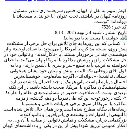
کوش میوز به نقل از کیهان-حسین شریعتمداری ،مدیر مسئول
روزنامه کیهان در یاداشتی تحت عنوان "یا خوابند، یا مست‌اند یا
دیوانه‌اند! "نوشت.
کد خبر : 7526
تاریخ انتشار : شنبه 4 ژانویه 2025 - 8:13
۱- کسانی که این روزها به جای تلاش برای حل برخی از مشکلات
پیش روی، نسخه مذاکره با آمریکا را می‌پیچند، یا «‌ساده‌لوحند» و از
هوشمندی چندانی برخوردار نیستند، یا «‌ناکارآمدند‌» و ناتوانی خود در
حل مشکلات را زیر پوشش مذاکره با آمریکا پنهان می‌کنند، یا خدای
نخواسته به فریب یا به طمع «‌سر و سری با دشمن دارند‌» و یا به
قول آقای روحانی -که البته با بینش و منش خود ایشان همخوانی
چندانی نداشت!- «‌دیوانه‌اند‌». اگرچه ساده‌لوحی خوشبینانه‌ترین
احتمال درباره آنهاست ولی هر یک از چند احتمال یاد شده درباره
پیشنهاد‌دهندگان مذاکره با آمریکا، صحت داشته باشد، در این نکته
تردیدی نیست که صلاحیت حضور در مسئولیت‌های نظام را ندارند!
۲- نکته درخور توجه این که طی تقریباً دو دهه گذشته، زمزمه
مذاکره با آمریکا از سوی برخی جریانات داخلی و همسو با
رسانه‌های بیگانه مطرح شده است و در همان حال تلاش شده است
تا انبوهی از اظهارات و نوشته‌های یأس‌آفرین و ناامید‌کننده،
بزرگنمایی درباره مشکلات و نمایش ناتوانی از مقابله با آن و‌… به
افکار عمومی تزریق شود! پیش از این در یکی از یادداشت‌های کیهان