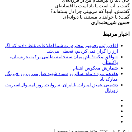
حال دنیا را بپرسیدم من از فرزانه‌ای
گفت یا آب است یا باد است یا افسانه‌ای
گفتمش، اینها که می‌بینی چرا دل بسته‌اند؟
گفت؛ یا خوابند یا مستند، یا دیوانه‌ای
حسین شیریعتمداری
اخبار مرتبط
آقای رئیس‌جمهور محترم، به شما اطلاعات غلط دادند که اگر
ارز را گران نمی‌کردیم، قحطی می‌شد
«توافق مکه»؛ نام پیمان سه‌جانبه نظامی ترکیه-عربستان-
پاکستان
شمارش معکوس انتقام
هفدهم مرداد ماه ،سالروز شهاد شهید صارمی و روز خبرنگار
مبارک باد
دشمنی عمیق امارات با ایران به روایت روزنامه وال‌استریت
ژورنال
لینک کوتاه