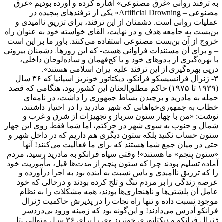
به ترفند روانی «‌غرق مصنوعی» اشاره کرده و آورده بودیم «‌غرق
مصنوعی – Artificial Drowning‌» یکی از ترفندهای پیچیده در
عملیات روانی است. دشمنان از این ترفند، برای تزریق نا‌امیدی و
بن‌بست به جامعه هدف و در نهایت، القای خواسته خود به عنوان راه
خروج از آن بن‌بست مصنوعی استفاده می‌کنند. باور ما بر این است
– و برای آن مستندات فراوانی هست- که این روزها، دشمنان بیرونی
با بهره‌گیری از پادوهای خود و یا کج‌فهمان و ساده‌لوحان داخلی،
درپی بهره‌گیری از این ترفند علیه ایران اسلامی هستند‌».
۳- ژنرال فرانسیسکو فرانکو، دیکتاتور خونریز اسپانیا که ۳۶ سال
(۱۹۳۹ تا ۱۹۷۵) حاکم مطلق‌العنان این کشور بود، هنگامی که قصد
حمله به مادرید و برچیدن بساط جمهوری را داشت، در نامه‌ای
خطاب به جمهوری‌خواهانی که شهر مادرید را در اختیار داشتند،
نوشت: «من با چهار ستون سرباز و تجهیزات از شرق و غرب و
شمال و جنوب به سوی شهر در حرکتم، اما شما فقط روی این چهار
ستون حساب نکنید بلکه ستون دیگری هم داریم که در داخل شهر و
حتی در میان جمع شما هستند که برای ما فعالیت می‌کنند! آنها
«ستون پنجم» ما هستند‌»! وقتی سپاه فرانکو به مادرید رسید، مردم
آماده تسلیم بودند چرا که ستون پنجم از مدت‌ها قبل، مأموریت خود
را که تزریق نا‌امیدی و یاس نسبت به آینده بود به اجرا درآورده و
عرصه زندگی را بر مردم تنگ و تلخ کرده بودند و درحالی که خود
عامل آن پلشتی‌ها و ناهنجاری‌ها بودند، همه مشکلات را به نظام
موجود نسبت داده و تنها راه نجات را در پذیرش حاکمیت ژنرال
فرانکو آدرس می‌دادند! و این‌گونه بود که زمینه ورود بی‌دردسر
ژنرال فرانکو و دیکتاتوری خونریز وی را برای ۳۶ سال متوالی -‌تا