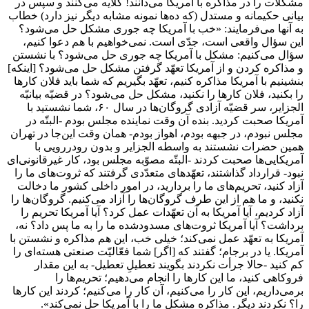
مشکلات را در مذاکره با آمریکا می‌دانند! گلایه می‌کنند و سپس در
بیانی حکیمانه و مستدل (که ده‌ها نمونه مشابه دیگر نیز دارد) خطاب
به آنها می‌فرمایند: «خب با آمریکا چه جوری مشکل حل می‌شود؟
این سؤال واقعی است، جدّی است. نمی‌خواهیم با هم دعوا کنیم،
سؤال می‌کنیم: مشکل با آمریکا چه جوری حل می‌شود؟ با نشستن
و مذاکره کردن و از آمریکا تعهّد گرفتن مشکل حل می‌شود؟ [اینکه]
بنشینیم با آمریکا مذاکره کنیم، تعهّد بگیریم که شما باید فلان کارها
را بکنید، فلان کارها را نکنید، مشکل حل می‌شود؟ در قضیّه بیانیّه‌
الجزایر، سر قضیّه‌ آزادی گروگان‌ها در سال ۶۰، شما نشستید با
آمریکا صحبت کردید. بنده آن وقت نماینده‌ مجلس بودم -البتّه در
مجلس نبودم، در جبهه بودم، اهواز بودم- همان وقت این‌جا در تهران
همین حضرات نشستند به واسطه الجزایر و بدون رودررویی با
آمریکایی‌ها صحبت کردند -‌البتّه مصوّبه‌ مجلس بود، کار غیر‌قانونی‌ای
نبود- قرارداد گذاشتند، تعهّدهای متعدّدی گرفتند که ثروت‌های ما را
آزاد کنید، تحریم‌های ما را بردارید، در امور داخلی کشور ما دخالت
نکنید، و ما هم از این طرف گروگان‌ها را آزاد می‌کنیم. گروگان‌ها را
آزاد کردیم، آیا آمریکا به آن تعهّدات عمل کرد؟ آیا آمریکا تحریم را
برداشت؟ آیا آمریکا ثروت‌های مسدودشده‌ ما را به ما پس داد؟ نه،
آمریکا به تعهّد عمل نمی‌کند؛ خیلی خب، این هم مذاکره و نشستن با
آمریکا. یا در برجام؛ گفتند که [اگر] شما فعّالیّت صنعتی هسته‌ای را
کم کنید -حالا جرأت نکردند بگویند تعطیلِ تعطیل- به این مقدار
فروکاهی کنید، ما این کارها را انجام می‌دهیم؛ تحریم‌ها را
برمی‌داریم، این کار را می‌کنیم، آن کار را می‌کنیم؛ کردند این کارها
را؟ نکردند دیگر. مذاکره مشکل ما را با آمریکا حل نمی‌کند‌».