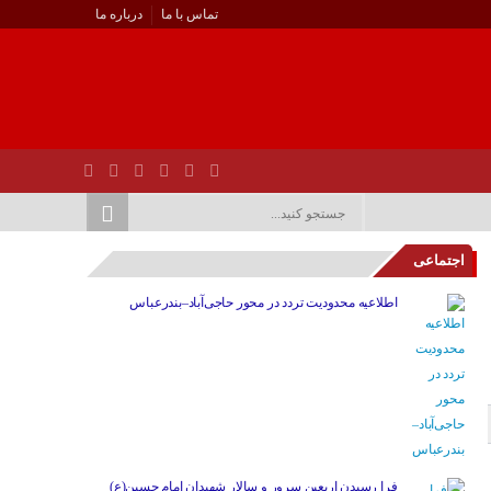
تماس با ما
درباره ما
اجتماعی
اطلاعیه محدودیت تردد در محور حاجی‌آباد–بندرعباس
فرا رسیدن اربعین سرور و سالار شهیدان امام حسین(ع)