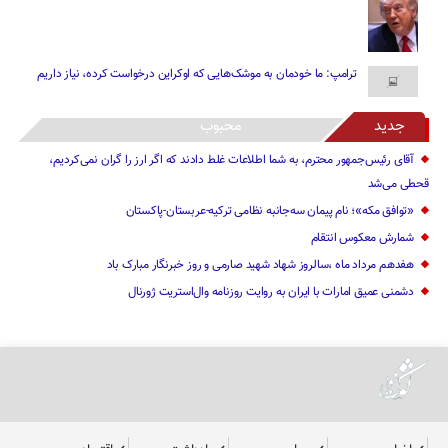
ترامپ: ما خودمان به موشک‌هایی که اوکراین درخواست کرده، نیاز داریم
جدید
محبوب
آقای رئیس‌جمهور محترم، به شما اطلاعات غلط دادند که اگر ارز را گران نمی‌کردیم،
قحطی می‌شد
«توافق مکه»؛ نام پیمان سه‌جانبه نظامی ترکیه-عربستان-پاکستان
شمارش معکوس انتقام
هفدهم مرداد ماه ،سالروز شهاد شهید صارمی و روز خبرنگار مبارک باد
دشمنی عمیق امارات با ایران به روایت روزنامه وال‌استریت ژورنال