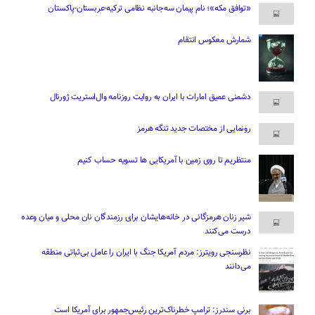
«توافق مکه»؛ نام پیمان سه‌جانبه نظامی ترکیه-عربستان-پاکستان
شمارش معکوس انتقام
دشمنی عمیق امارات با ایران به روایت روزنامه وال‌استریت ژورنال
رونمایی از مختصات جدید تنگه هرمز
منتظریم تا روی زمین با آمریکایی ها تسویه حساب کنیم
شیر زنان هرمزگانی در خانه‌هایشان برای رزمندگان نان محلی و میان وعده
درست می‌کنند
نظرسنجی رویترز: مردم آمریکا جنگ با ایران را عامل بی‌ثباتی منطقه
می‌دانند
برنی سندرز: ترامپ خطرناک‌ترین رئیس‌جمهور برای آمریکا است