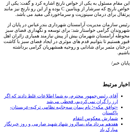
این مقام مسئول به یکی از خواص نارنج اشاره کرد و گفت: یکی از
خواص نارنج که سرشار از ویتامین C بوده و از این رو نارنج نیز مانند
پرتقال برای درمان سینوزیت و سرماخوردگی مفید می باشد.
رئیس سازمان مدیریت آرامستان شهرداری بندرعباس در پایان از
شهروندان گرامی خواستار شد: برای توسعه و نگهداری فضای سبز
محوطه آرامستان شهرمان بیش از پیش نیازمند همیاری زائران اهل
قبور هستیم تا بتوانیم قدم های موثری در ایجاد فضای سبز با كاشت
درختان مثمر برای شادابی و روحیه همشهریان گرامی برداشته
باشیم.
پایان خبر/
اخبار مرتبط
آقای رئیس‌جمهور محترم، به شما اطلاعات غلط دادند که اگر
ارز را گران نمی‌کردیم، قحطی می‌شد
«توافق مکه»؛ نام پیمان سه‌جانبه نظامی ترکیه-عربستان-
پاکستان
شمارش معکوس انتقام
هفدهم مرداد ماه ،سالروز شهاد شهید صارمی و روز خبرنگار
مبارک باد