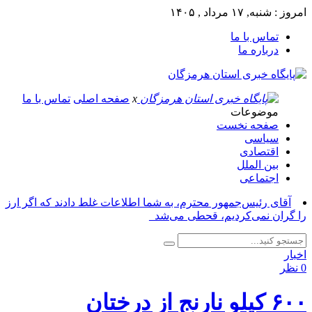
امروز : شنبه, ۱۷ مرداد , ۱۴۰۵
تماس با ما
درباره ما
x
صفحه اصلی
تماس با ما
موضوعات
صفحه نخست
سیاسی
اقتصادی
بین الملل
اجتماعی
آقای رئیس‌جمهور محترم، به شما اطلاعات غلط دادند که اگر ارز
را گران نمی‌کردیم، قحطی می‌شد_
اخبار
0 نظر
۶٠٠ کیلو نارنج از درختان