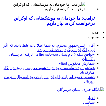
ترامپ: ما خودمان به موشک‌هایی که اوکراین
درخواست کرده، نیاز داریم
جدید
محبوب
آقای رئیس‌جمهور محترم، به شما اطلاعات غلط دادند که اگر
ارز را گران نمی‌کردیم، قحطی می‌شد
«توافق مکه»؛ نام پیمان سه‌جانبه نظامی ترکیه-عربستان-
پاکستان
شمارش معکوس انتقام
هفدهم مرداد ماه ،سالروز شهاد شهید صارمی و روز خبرنگار
مبارک باد
دشمنی عمیق امارات با ایران به روایت روزنامه وال‌استریت
ژورنال
اخبار
سیاسی