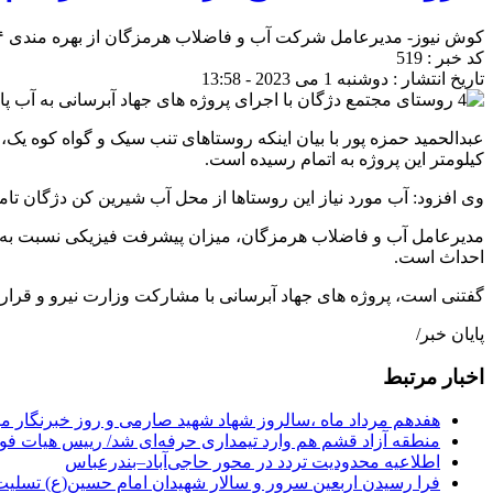
کوش نیوز- مدیرعامل شرکت آب و فاضلاب هرمزگان از بهره مندی ۴ روستای تحت پوشش مجتمع دژگان، از آب پایدار با اجرای طرح جهاد آبرسانی خبر داد.
کد خبر : 519
تاریخ انتشار : دوشنبه 1 می 2023 - 13:58
کیلومتر این پروژه به اتمام رسیده است.
وی افزود: آب مورد نیاز این روستاها از محل آب شیرین کن دژگان تامین خواهد شد و جمعیتی بالغ بر 863 نفر در چ
احداث است.
گفتنی است، پروژه های جهاد آبرسانی با مشارکت وزارت نیرو و قرارگ
پایان خبر/
اخبار مرتبط
هفدهم مرداد ماه ،سالروز شهاد شهید صارمی و روز خبرنگار مب
منطقه آزاد قشم هم وارد تیمداری حرفه‌ای شد/ رییس هیات فو
اطلاعیه محدودیت تردد در محور حاجی‌آباد–بندرعباس
فرا رسیدن اربعین سرور و سالار شهیدان امام حسین(ع) تسلیت 