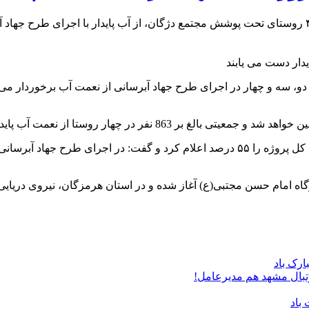
هار روستا از نعمت آب پایدار بهره مند خواهند شد.
اه امام حسن مجتبی(ع) آغاز شده و در استان هرمزگان، نیروی دریایی 
ارک باد
تبال مشهد هم مدیرعامل!
باد