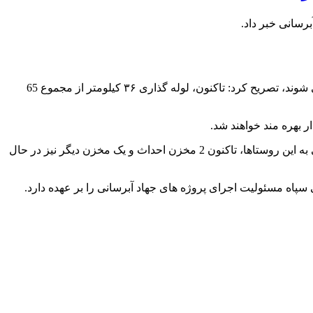
عبدالحمید حمزه پور با بیان اینکه روستاهای تنب سیک و گواه کوه یک، دو، سه و چهار در اجرای طرح جهاد آبرسانی از نعمت آب برخوردار می شوند، تصریح کرد: تاکنون، لوله گذاری ۳۶ کیلومتر از مجموع 65
مدیرعامل آب و فاضلاب هرمزگان، میزان پیشرفت فیزیکی نسبت به کل پروژه را ۵۵ درصد اعلام کرد و گفت: در اجرای طرح جهاد آبرسانی به این روستاها، تاکنون 2 مخزن احداث و یک مخزن دیگر نیز در حال
سپاه مسئولیت اجرای پروژه های جهاد آبرسانی را بر عهده دارد.