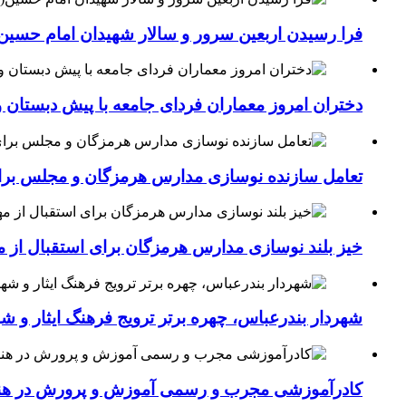
فرا رسیدن اربعین سرور و سالار شهیدان امام حسین(
دختران امروز معماران فردای جامعه با پیش دبستان و
تعامل سازنده نوسازی مدارس هرمزگان و مجلس برای جهش سرانه
خیز بلند نوسازی مدارس هرمزگان برای استقبال از مهر؛۴۵۴ کلاس درس جدید به فضای آموزشی استان افزوده 
شهردار بندرعباس، چهره برتر ترویج فرهنگ ایثار و ش
کادرآموزشی مجرب و رسمی آموزش و پرورش در هنرست