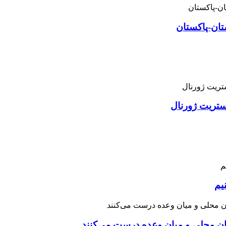
تان-پاکستان
استریت ژورنال
یم
نان محلی و میان وعده درست می‌کنند