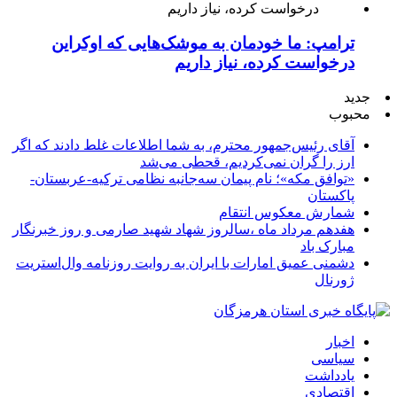
ترامپ: ما خودمان به موشک‌هایی که اوکراین
درخواست کرده، نیاز داریم
جدید
محبوب
آقای رئیس‌جمهور محترم، به شما اطلاعات غلط دادند که اگر
ارز را گران نمی‌کردیم، قحطی می‌شد
«توافق مکه»؛ نام پیمان سه‌جانبه نظامی ترکیه-عربستان-
پاکستان
شمارش معکوس انتقام
هفدهم مرداد ماه ،سالروز شهاد شهید صارمی و روز خبرنگار
مبارک باد
دشمنی عمیق امارات با ایران به روایت روزنامه وال‌استریت
ژورنال
اخبار
سیاسی
یادداشت
اقتصادی