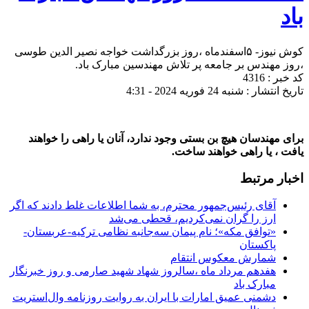
باد
کوش نیوز- ۵اسفندماه ،روز بزرگداشت خواجه نصیر الدین طوسی
،روز مهندس بر جامعه پر تلاش مهندسین مبارک باد.
کد خبر : 4316
تاریخ انتشار : شنبه 24 فوریه 2024 - 4:31
برای مهندسان هیچ بن بستی وجود ندارد، آنان یا راهی را خواهند
یافت ، یا راهی خواهند ساخت.
اخبار مرتبط
آقای رئیس‌جمهور محترم، به شما اطلاعات غلط دادند که اگر
ارز را گران نمی‌کردیم، قحطی می‌شد
«توافق مکه»؛ نام پیمان سه‌جانبه نظامی ترکیه-عربستان-
پاکستان
شمارش معکوس انتقام
هفدهم مرداد ماه ،سالروز شهاد شهید صارمی و روز خبرنگار
مبارک باد
دشمنی عمیق امارات با ایران به روایت روزنامه وال‌استریت