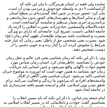
نماینده ولی فقیه در استان هرمزگان، با بیان این نکته که
گرامیداشت 9 دی به واسطه خودجوش و مردمی بودن آن است،
بیان کرد: حضور مردم در چنین ابعاد گسترده‌ای در سطح استان
تهران و سایر استان‌ها و شهرستان‌های کشور بدون سازماندهی و
برنامه‌ریزی امری بسیار بی‌نظیر و شایسته گرامیداشت است.
حجت‌الاسلام والمسلمین عبادی‌زاده، بصیرت انقلابی را لازمه یک
جامعه انقلابی دانست، تصریح کرد: جامعه‌ای که دارای دو ویژگی
بصیرت و استقامت باشد می‌تواند طلیعه‌دار ظهور امام زمان (عج)
شود. بصیرت یعنی تشخصی حق از باطل؛ یعنی زمانی که غبار فتنه
شرایط را مشوش کرده، آن را کنار زده و به خوبی دشمن را از
دوست تشخیص دهند.
وی، با ذکر این نکته که زمان شناسی یعنی فرد عالم و عقل زمان
خودش را بشناسند، خاطرنشان کرد: انسان زمان شناس مورد
هجوم حوادث ناگهانی واقع نمی‌شود و چنین انسانی باید جریانات
زمان خود بشناسد به همین جهت است که امروزه به موضوع جریان
شناسی تاکید می‌شود. جریان شناسی یعنی آگاهی از افکار
واندیشه‌های افرادی که پیرامون ما زندگی و فعالیت می‌کنند. برای
تحقق تمدن نوین اسلامی، فکر و اندیشه تعمیم یافته تمدن‌‌سازی باید
در جامعه ایجاد شود.
امام جمعه بندرعباس، با ذکر این نکته که باید مسیر انقلاب را
بشناسیم، گفت: حوادث و ناملایماتی که در مسیر انقلاب اسلامی به
وجود می‌آید، نباید ما را از انقلاب نا امید کند.