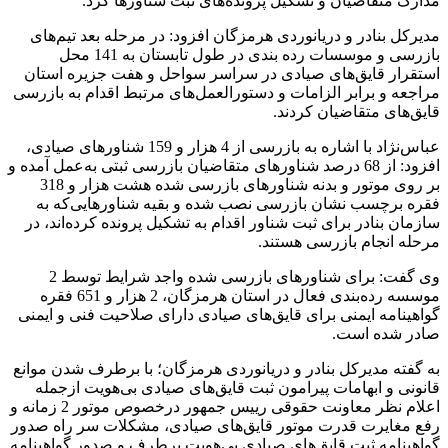
مدارک متقاضیان و تشکیل پرونده‌های ثبت شناورها کرد.
مدیرکل بنادر و دریانوردی هرمزگان افزود: در مرحله بعد تیم‌های
بازرسی و موسسات رده بندی در طول تابستان به 141 محل
استقرار قایق‌های صیادی در سراسر سواحل و هفت جزیره استان
مراجعه و برابر الزامات و دستورالعمل‌های مرتبط اقدام به بازرسی
قایق‌های متقاضیان کردند.
عباس‌نژاد با اشاره به بازرسی از 4 هزار و 159 شناورهای صیادی،
افزود: از 68 درصد شناورهای متقاضیان بازرسی ثبتی به‌عمل آمده و
بر روی موتور و بدنه شناورهای بازرسی شده هشت هزار و 318
فقره برچسب نشان بازرسی نصب شده و بقیه شناورهایی‌که به
سازمان بنادر برای ثبت شناور اقدام به تشکیل پرونده کرده‌اند، در
مرحله انجام بازرسی هستند.
وی گفت: برای شناورهای بازرسی شده واجد شرایط توسط 2
موسسه رده‌بندی فعال در استان هرمزگان، 2 هزار و 651 فقره
گواهینامه ایمنی برای قایق‌های صیادی دارای صلاحیت فنی و ایمنی
صادر شده است.
به گفته مدیرکل بنادر و دریانوردی هرمزگان؛ با برطرف شدن موانع
قانونی و ابهامات پیرامون ثبت قایق‌های صیادی بی‌هویت ازجمله
اعلام نظر معاونت حقوقی رییس جمهور درخصوص موتور 2 زمانه و
رفع مغایرت قدرت موتور قایق‌های صیادی، مشکلات سر راه صدور
گواهینامه ثبت قایق‌های صیادی بی‌هویت برطرف و صدور گواهینامه