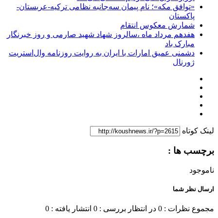
«توافق مکه»؛ نام پیمان سه‌جانبه نظامی ترکیه-عربستان-
پاکستان
شمارش معکوس انتقام
هفدهم مرداد ماه ،سالروز شهاد شهید صارمی و روز خبرنگار
مبارک باد
دشمنی عمیق امارات با ایران به روایت روزنامه وال‌استریت
ژورنال
لینک کوتاه
برچسب ها :
ناموجود
ارسال نظر شما
مجموع نظرات : 0
در انتظار بررسی : 0
انتشار یافته : 0