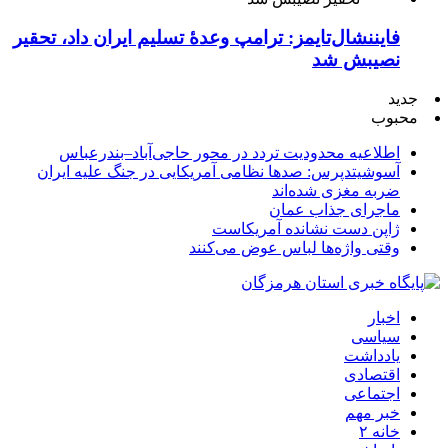
فایننشال‌تایمز: ترامپ وعدۀ تسلیم ایران داد، تحقیر
نصیبش شد
جدید
محبوب
اطلاعیه محدودیت تردد در محور حاجی‌آباد–بندرعباس
آسوشیتدپرس: صدها نظامی آمریکایی در جنگ علیه ایران
ضربه مغزی شده‌اند
ماجرای جذاب عمان
ژاپن دست نشانده آمریکاست
وقتی واژه‌ها لباس عوض می‌کنند
اخبار
سیاسی
یادداشت
اقتصادی
اجتماعی
خبر مهم
خانه ۲