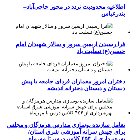
اطلاعیه محدودیت تردد در محور حاجی‌آباد–
بندرعباس
فرا رسیدن اربعین سرور و سالار شهیدان امام
حسین(ع) تسلیت باد
دختران امروز معماران فردای جامعه با پیش
دبستان و دبستان دخترانه اندیشه
تعامل سازنده نوسازی مدارس هرمزگان و مجلس
برای جهش سرانه آموزشی شرق استان/
بهره‌برداری از ۴۵۴ کلاس درس تا مهرماه