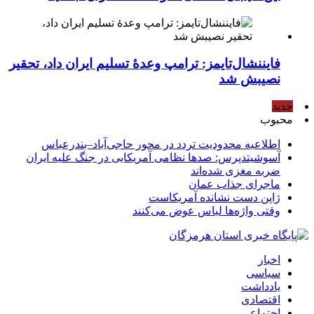
فایننشال‌تایمز: ترامپ وعدۀ تسلیم ایران داد، تحقیر
نصیبش شد
جدید
محبوب
اطلاعیه محدودیت تردد در محور حاجی‌آباد–بندرعباس
آسوشیتدپرس: صدها نظامی آمریکایی در جنگ علیه ایران
ضربه مغزی شده‌اند
ماجرای جذاب عمان
ژاپن دست نشانده آمریکاست
وقتی واژه‌ها لباس عوض می‌کنند
اخبار
سیاسی
یادداشت
اقتصادی
اجتماعی