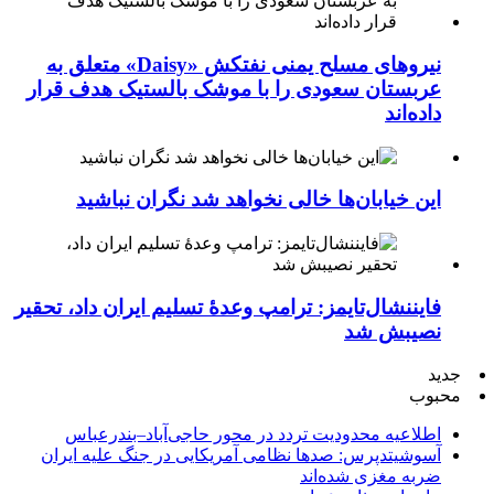
نیروهای مسلح یمنی نفتکش «Daisy» متعلق به
عربستان سعودی را با موشک بالستیک هدف قرار
داده‌اند
این خیابان‌ها خالی نخواهد شد نگران نباشید
فایننشال‌تایمز: ترامپ وعدۀ تسلیم ایران داد، تحقیر
نصیبش شد
جدید
محبوب
اطلاعیه محدودیت تردد در محور حاجی‌آباد–بندرعباس
آسوشیتدپرس: صدها نظامی آمریکایی در جنگ علیه ایران
ضربه مغزی شده‌اند