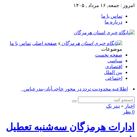
امروز : جمعه, ۱۶ مرداد , ۱۴۰۵
تماس با ما
درباره ما
x
صفحه اصلی
تماس با ما
موضوعات
صفحه نخست
سیاسی
اقتصادی
بین الملل
اجتماعی
اطلاعیه محدودیت تردد در محور حاجی‌آباد–بندرعباس_
اخبار
«
تیتر یک
0 نظر
ادارات هرمزگان سه‌شنبه تعطیل