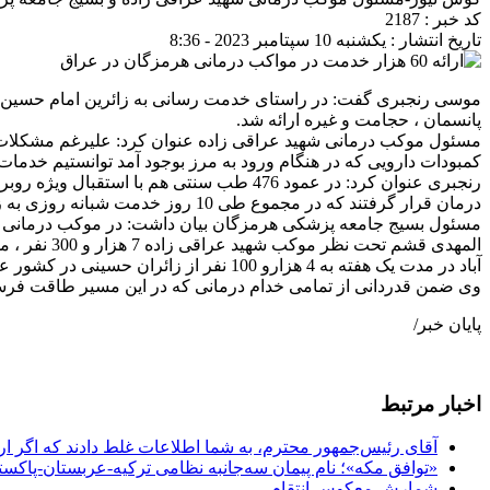
کد خبر : 2187
تاریخ انتشار : یکشنبه 10 سپتامبر 2023 - 8:36
پانسمان ، حجامت و غیره ارائه شد.
کمبودات دارویی که در هنگام ورود به مرز بوجود آمد توانستیم خدمات 10 روز اربعین را به بیش از 9هزار و 800 نفر ارائه دهیم
درمان قرار گرفتند که در مجموع طی 10 روز خدمت شبانه روزی به زائرین کربلا به 23 هزار نفر خدمات درمانی ارائه شد.
آباد در مدت یک هفته به 4 هزارو 100 نفر از زائران حسینی در کشور عراق خدمات ارائه کردند.
وی ضمن قدردانی از تمامی خدام درمانی که در این مسیر طاقت فرسا
پایان خبر/
اخبار مرتبط
آقای رئیس‌جمهور محترم، به شما اطلاعات غلط دادند که اگر ا
«توافق مکه»؛ نام پیمان سه‌جانبه نظامی ترکیه-عربستان-پاکست
شمارش معکوس انتقام