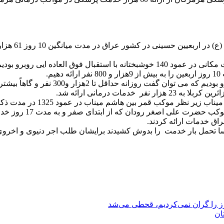
مسئول موکب درمانی شهید عراقی زاده عنوان کرد: علیرغم مشکلات مکانی در عمود 140 خو
.
رنجبری عنوان کرد: در عمود 476 طب سنتی 
 تحمل بار خدمت را بدوش کشیدند برایشان طلب اجر دنیوی و اخروی 
رز را گران نمی‌کردیم، قحطی می‌شد
ان