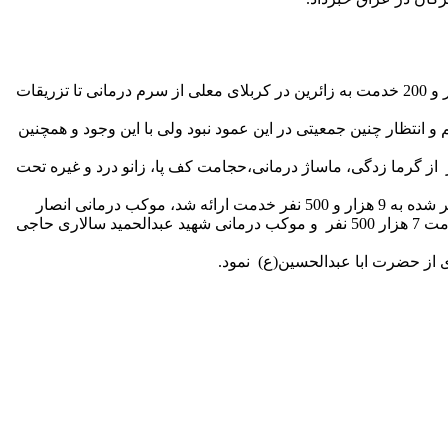
موسی رنجبری گفت: در راستای خدمت رسانی به زائرین امام حسین (ع) در اربعیین حسینی در کشور عراق در مدت میانگین 10 روز 61 هزار و 200 خدمت به زائرین در کربلای معلی از سرم درمانی تا تزریقات
شبختانه با استقبال فوق العاده ایی روبرو بودیم و انتظار چنین جمعیتی در این عمود نبود ولی با این وجود و همچنین
هم با استقبال ویژه روبرو بودیم که می توان گفت روزانه حداقل تا 2هزار و300 نفر و گاهاً بیشتر از گرما زدگی، ماساژ درمانی،حجامت کف پا، زانو درد و غیره تحت
مسئول بسیج جامعه پزشکی هرمزگان بیان داشت: در موکب درمانی میناب زیر نظر موکب قمر بین هاشم میناب در عمود 1325 در مدت ذکر شده به 9 هزار و 500 نفر خدمت ارائه شد، موکب درمانی انصار
المهدی قشم تحت نظر موکب شهید عراقی زاده 7 هزار و 300 نفر ، موکب حضرت علی اصغر رودان که از ابتدای صفر و به مدت 17 روز خدمت 7 هزار 500 نفر و موکب درمانی شهید عبدالحمید سالاری حاجی
از حضرت ابا عبدالحسین(ع) نمود.