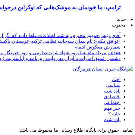
ترامپ: ما خودمان به موشک‌هایی که اوکراین درخواست
جدید
محبوب
آقای رئیس‌جمهور محترم، به شما اطلاعات غلط دادند که اگر ا
«توافق مکه»؛ نام پیمان سه‌جانبه نظامی ترکیه-عربستان-پاکست
شمارش معکوس انتقام
هفدهم مرداد ماه ،سالروز شهاد شهید صارمی و روز خبرنگار مب
دشمنی عمیق امارات با ایران به روایت روزنامه وال‌استریت ژو
اخبار
سیاسی
یادداشت
اقتصادی
اجتماعی
خبر مهم
خانه ۲
یادداشت
تمامی حقوق برای پایگاه اطلاع رسانی ما محفوظ می باشد.