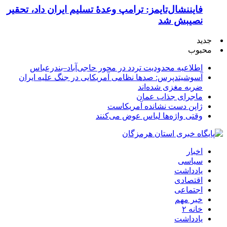
فایننشال‌تایمز: ترامپ وعدۀ تسلیم ایران داد، تحقیر
نصیبش شد
جدید
محبوب
اطلاعیه محدودیت تردد در محور حاجی‌آباد–بندرعباس
آسوشیتدپرس: صدها نظامی آمریکایی در جنگ علیه ایران
ضربه مغزی شده‌اند
ماجرای جذاب عمان
ژاپن دست نشانده آمریکاست
وقتی واژه‌ها لباس عوض می‌کنند
اخبار
سیاسی
یادداشت
اقتصادی
اجتماعی
خبر مهم
خانه ۲
یادداشت