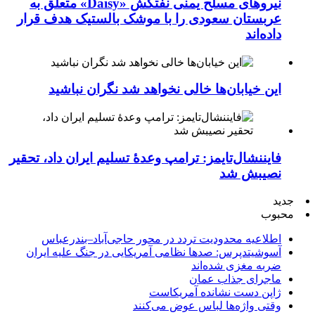
نیروهای مسلح یمنی نفتکش «Daisy» متعلق به
عربستان سعودی را با موشک بالستیک هدف قرار
داده‌اند
این خیابان‌ها خالی نخواهد شد نگران نباشید
فایننشال‌تایمز: ترامپ وعدۀ تسلیم ایران داد، تحقیر
نصیبش شد
جدید
محبوب
اطلاعیه محدودیت تردد در محور حاجی‌آباد–بندرعباس
آسوشیتدپرس: صدها نظامی آمریکایی در جنگ علیه ایران
ضربه مغزی شده‌اند
ماجرای جذاب عمان
ژاپن دست نشانده آمریکاست
وقتی واژه‌ها لباس عوض می‌کنند