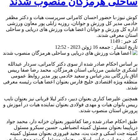
ساحلی هرمزگان منصوب شدند
کوش نیوز-با حضور احسان کامرانی سرپرست هیات و دکتر مظفر
خادمی مدیر کل ورزش و جوانان، روزبه زابلی پور معاون ورزشی
اداره کل ورزش و جوانان اعضا هیات ورزش های دریایی و ساحلی
استان معرفی شدند.
کد خبر : 1149
تاریخ انتشار : جمعه 16 ژوئن 2023 - 12:52
بر اساس احکام صادر شده از سوی دکتر کامرانی، سردار عبدالله
لشکری جانشین مرزبانی استان هرمزگان، محمد رضا صفا رییس
اتاق بازرگانی بندرعباس و سعید خادمی پور مدیر روابط عمومی
منطقه ویژه اقتصادی خلیج فارس بعنوان اعضا هیات رئیسه معرفی
شدند.
همچنین علیرضا کناری بعنوان دبیر، دکتر لیلا قربانی نیز بعنوان نایب
رییس بانوان هیات و مهدی فولادی بعنوان نماینده هیات در آموزش و
پرورش استان منصوب شدند.
طبق احکام صادر شده رضا کفاشپور بعنوان خزانه دار، محمد جواد
دریاپیما بعنوان مسئول کمیته انضباطی، حسین سبکرو مسئول
کمیته جت اسکی و جت بت، مجید فیروزی بعنوان مسئول کمیته
اسکی روی اب، عباس اسلامی بعنوان مسئول کمیته موج سواری،