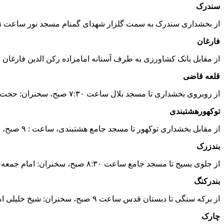
سندرک
از بخشداری سندرک به سمت گلزار شهدای گمنام مسجد نور ساعت ۹ صبح، سخنران دکتر علی شهمرادی بخشدار سندرک
فارغان
از مقابل بانک کشاورزی به طرف آستانه امامزاده رکن الدین فارغان ۹ صبح، سخنران: حجت الاسلام بیگلری پور
قلعه قاضی
از روبروی بخشداری تا مسجد بلال ساعت ۷:۳۰ صبح، سخنران: حجت الاسلام سید حسن معنوی امام جمعه
توکهورهشتبندی
از مقابل بخشداری توکهور تا مسجد جامع هشتبندی، ساعت : ۹ صبح، سخنران: امام جمعه بخش
بندزرک
از جلوی بسیج تا مسجد جامع ساعت ۸:۳۰ صبح، سخنران: امام جمعه بخش
بندرکنگ
از برکه سنگی تا دبستان قدس ساعت ۹ صبح، سخنران: شیخ خلیلی امام جمعه اهل سنت چارک
چارک