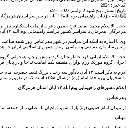
کد خبر : 2824
تاریخ انتشار : پنج‌شنبه 2 نوامبر 2023 - 5:59
هرمزگان، همزمان با سراسر کشور مراسم راهپیمایی یوم الله ۱۳ آبان برگزار خواهد شد.
رئیس سازمان عقیدتی و سیاسی ارتش جمهوری اسلامی ایران خواهد ب
حجت‌الاسلام ایمانی فرد خاطرنشان کرد: پویش پرچم، همخوانی گرو
اجرای گروه موزیک رزم نوازان منطقه یکم امامت نداجا و در پایان قرا
دانشجویان پیرو خط امام (ره) در سال ۱۳۵۸ است که در تقویم رسمی ایران به‌عنوان روز ملی مبارزه با استکبار جهانی نام‌گذاری شده است.
اعلام مسیرهای راهپیمایی یوم الله
۱۳
آبان استان هرمزگان
بندرعباس
از میدان امام خمینی (ره) پارک شهید دباغیان تا مصلی نماز جمعه، ساعت: ۹ صبح، سخنران حجت الاسلام والمسلمین عباس محمد حسنی رئیس سازمان عقیدتی سیاسی ارتش جمهوری ا
میناب
از چهار راه آل محمد به سمت بلوار بسیج مسجد امام خمینی (ره) ساعت : ۹ صبح، سخنران :حجت الاسلام محسن ابراهیمی امام جمعه شهرست