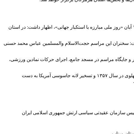
حجت الاسلام محمد ایمانی فرد ،ضمن دعوت از ملت استکبارستیز ایران به‌ویژه مردم خلیج همیشه فارس برای حضور در مراسم یوم الله ۱۳ آبان «روز ملی مبارزه با استکبار جهانی»، اظهار داشت: در استان
 پارک شهید دباغیان آغاز می‌شود، گفت: سخنران این مراسم حجت‌الاسلام والمسلمین عباس محمد حسنی
ر و جایگاه مراسم در مسجد جامع، اجرای حرکات نمادین ورزشی،
لازم به ذکر است ۱۳ آبان یادآور سه رخداد بزرگ تبعید حضرت امام خمینی (ره) به ترکیه در سال ۱۳۴۳، کشتار دانش آموزان به دست رژیم پهلوی در سال ۱۳۵۷ و تسخیر لانه جاسوسی آمریکا به دست