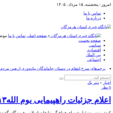
امروز : پنجشنبه, ۱۵ مرداد , ۱۴۰۵
تماس با ما
درباره ما
x
صفحه اصلی
تماس با ما
موض
صفحه نخست
سیاسی
اقتصادی
بین الملل
اجتماعی
پرچم‌های سرخ انتقام در دستان جاماندگان پیاده‌وری اربعین مردم
اخبار
«
تیتر یک
0 نظر
اعلام جزئیات راهپیمایی یوم الله۱۳ آبان در سراسر استان هرمزگان
کوش نیوز- مسئول شورای هماهنگی تبلیغات اسلامی هرمزگان گفت: همزمان با سراسر کشور راهپیمایی یوم الله ۱۳