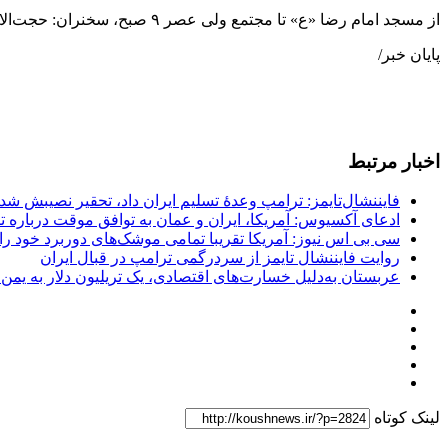
از مسجد امام رضا «ع» تا مجتمع ولی عصر ۹ صبح، سخنران: حجت‌الاسلام کشمیری امام جمعه موقت
پایان خبر/
اخبار مرتبط
فایننشال‌تایمز: ترامپ وعدۀ تسلیم ایران داد، تحقیر نصیبش شد
ادعای آکسیوس: آمریکا، ایران و عمان به توافق موقت درباره تن
سی بی اس نیوز: آمریکا تقریبا تمامی موشک‌های دوربرد خود را
روایت فایننشال تایمز از سردرگمی ترامپ در قبال ایران
عربستان به‌دلیل خسارت‌های اقتصادی، یک تریلیون دلار به یمن
لینک کوتاه