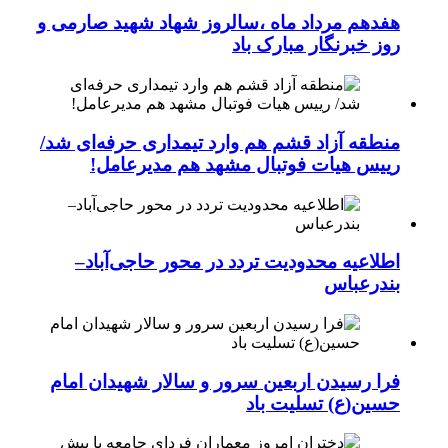
هفدهم مرداد ماه ،سالروز شهاد شهید صارمی و
روز خبرنگار مبارک باد
منطقه آزاد قشم هم وارد تیمداری حرفه‌ای شد/
رییس هیات فوتبال مشهد هم مدیرعامل!
اطلاعیه محدودیت تردد در محور حاجی‌آباد–
بندرعباس
فرا رسیدن اربعین سرور و سالار شهیدان امام
حسین(ع) تسلیت باد