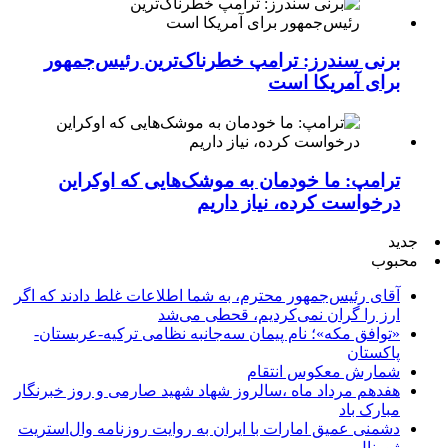
برنی سندرز: ترامپ خطرناک‌ترین رئیس‌جمهور
برای آمریکا است
ترامپ: ما خودمان به موشک‌هایی که اوکراین
درخواست کرده، نیاز داریم
جدید
محبوب
آقای رئیس‌جمهور محترم، به شما اطلاعات غلط دادند که اگر
ارز را گران نمی‌کردیم، قحطی می‌شد
«توافق مکه»؛ نام پیمان سه‌جانبه نظامی ترکیه-عربستان-
پاکستان
شمارش معکوس انتقام
هفدهم مرداد ماه ،سالروز شهاد شهید صارمی و روز خبرنگار
مبارک باد
دشمنی عمیق امارات با ایران به روایت روزنامه وال‌استریت
ژورنال