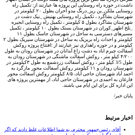
داشت:در حوزه راه روستایی این پروژه ها عبارتند از: تکمیل راه
روستایی ملکن_بن ریز_درنگ مدو آخران بطول ۲۰ کیلومتر در
شهرستان بشاگرد ، تکمیل راه روستایی بهتیش _نیک دشت در
شهرستان بشاگرد بطول ۵ کیلومتر ، تکمیل راه روستایی انجیره
_تلخ اطهر_کوران در شهرستان بستک بطول ۱۰ کیلومتر ، تکمیل
مسیرهای دسترسی به ساحل در شهرستان جاسک بطول ۱۱
کیلومتر و احداث راه بریزیک به ساحل در شهرستان سیریک بطول ۲
کیلومتر و در حوزه راهداری نیز عبارتند از :افتتاح پروژه روکش
آسفالت چیرم اباد به دشت زاغ آبدانان در شهرستان رودان به طول
۴/۲۰۰ کیلو متر ، روکش آسفالت ماشنگی در شهرستان رودان به
طول 3/5 کیلو متر ، روکش آسفالت زردشمع به طول ۳کیلومتر در
شهرستان رودان و ۱۱ کیلومتر روکش آسفالت محور مازگرد به
احمد آباد شهرستان حاجی آباد، ۸/۵ کیلومتر روکش آسفالت محور
فارغان به احمدی در شهرستان حاجی آباد، از مهمترین پروژه های
این اداره کل برای این ایام می باشند.
پایان خبر/
اخبار مرتبط
آقای رئیس‌جمهور محترم، به شما اطلاعات غلط دادند که اگر