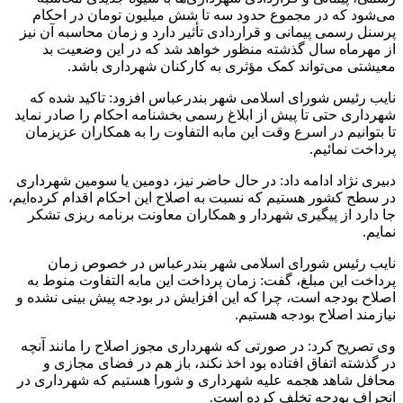
می‌شود که در مجموع حدود سه تا شش میلیون تومان در احکام
پرسنل رسمی پیمانی و قراردادی تأثیر دارد و زمان محاسبه آن نیز
از مهرماه سال گذشته منظور خواهد شد که در این وضعیت بد
معیشتی می‌تواند کمک مؤثری به کارکنان شهرداری باشد.
نایب رئیس شورای اسلامی شهر بندرعباس افزود: تاکید شده که
شهرداری حتی تا پیش از ابلاغ رسمی بخشنامه احکام را صادر نماید
تا بتوانیم در اسرع وقت این مابه التفاوت را به همکاران عزیزمان
پرداخت نمائیم.
دبیری نژاد ادامه داد: در حال حاضر نیز، دومین یا سومین شهرداری
در سطح کشور هستیم که نسبت به اصلاح این احکام اقدام کرده‌ایم،
جا دارد از پیگیری شهردار و همکاران معاونت برنامه ریزی تشکر
نمایم.
نایب رئیس شورای اسلامی شهر بندرعباس در خصوص زمان
پرداخت این مبلغ، گفت: زمان پرداخت این مابه التفاوت منوط به
اصلاح بودجه است، چرا که این افزایش در بودجه پیش بینی نشده و
نیازمند اصلاح بودجه هستیم.
وی تصریح کرد: در صورتی که شهرداری مجوز اصلاح را مانند آنچه
در گذشته اتفاق افتاده بود اخذ نکند، باز هم در فضای مجازی و
محافل شاهد هجمه علیه شهرداری و شورا هستیم که شهرداری در
انحراف بودجه تخلف کرده است.