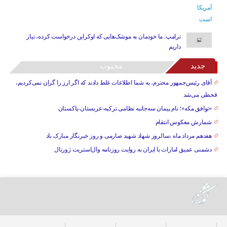
ترامپ: ما خودمان به موشک‌هایی که اوکراین درخواست کرده، نیاز
داریم
جدید
محبوب
آقای رئیس‌جمهور محترم، به شما اطلاعات غلط دادند که اگر ارز را گران نمی‌کردیم،
قحطی می‌شد
«توافق مکه»؛ نام پیمان سه‌جانبه نظامی ترکیه-عربستان-پاکستان
شمارش معکوس انتقام
هفدهم مرداد ماه ،سالروز شهاد شهید صارمی و روز خبرنگار مبارک باد
دشمنی عمیق امارات با ایران به روایت روزنامه وال‌استریت ژورنال