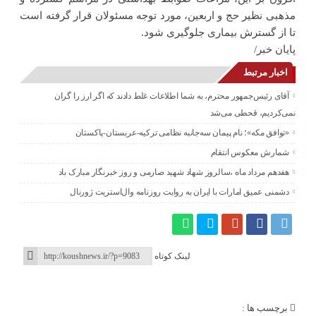
مذهبی نظیر حج و اربعین، مورد توجه مسئولان قرار گرفته است
تا از گسترش بیماری جلوگیری شود
.
پایان خبر/
اخبار مرتبط
آقای رئیس‌جمهور محترم، به شما اطلاعات غلط دادند که اگر ارز را گران
نمی‌کردیم، قحطی می‌شد
«توافق مکه»؛ نام پیمان سه‌جانبه نظامی ترکیه-عربستان-پاکستان
شمارش معکوس انتقام
هفدهم مرداد ماه ،سالروز شهاد شهید صارمی و روز خبرنگار مبارک باد
دشمنی عمیق امارات با ایران به روایت روزنامه وال‌استریت ژورنال
لینک کوتاه
برچسب ها :