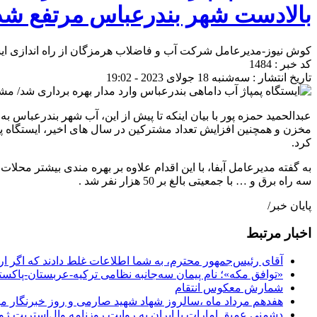
بالادست شهر بندرعباس مرتفع شد
کوش نیوز-مدیرعامل شرکت آب و فاضلاب هرمزگان از راه اندازی ایست
کد خبر : 1484
تاریخ انتشار : سه‌شنبه 18 جولای 2023 - 19:02
عبدالحمید حمزه پور با بیان اینکه تا پیش از این، آب شهر بندرعباس 
کرد.
به گفته مدیرعامل آبفا، با این اقدام علاوه بر بهره مندی بیشتر مح
سه راه برق و … با جمعیتی بالغ بر 50 هزار نفر شد .
پایان خبر/
اخبار مرتبط
آقای رئیس‌جمهور محترم، به شما اطلاعات غلط دادند که اگر ا
«توافق مکه»؛ نام پیمان سه‌جانبه نظامی ترکیه-عربستان-پاکست
شمارش معکوس انتقام
هفدهم مرداد ماه ،سالروز شهاد شهید صارمی و روز خبرنگار مب
دشمنی عمیق امارات با ایران به روایت روزنامه وال‌استریت ژو