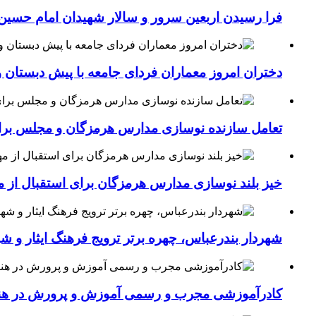
فرا رسیدن اربعین سرور و سالار شهیدان امام حسین(
دختران امروز معماران فردای جامعه با پیش دبستان و
تعامل سازنده نوسازی مدارس هرمزگان و مجلس برای جهش سرانه
خیز بلند نوسازی مدارس هرمزگان برای استقبال از مهر؛۴۵۴ کلاس درس جدید به فضای آموزشی استان افزوده 
شهردار بندرعباس، چهره برتر ترویج فرهنگ ایثار و ش
کادرآموزشی مجرب و رسمی آموزش و پرورش در هنرست