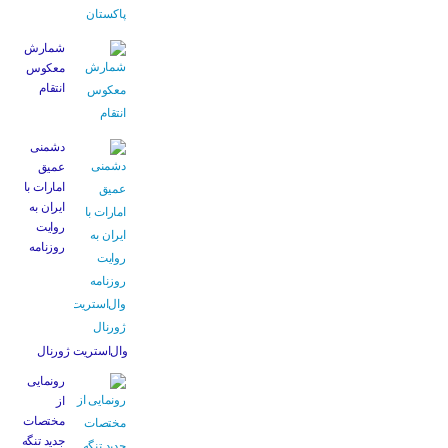
شمارش
معکوس
انتقام
دشمنی
عمیق
امارات با
ایران به
روایت
روزنامه
وال‌استریت ژورنال
رونمایی
از
مختصات
جدید تنگه