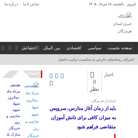
امروز : یکشنبه, ۱۸ مرداد , ۱۴۰۵
تماس با ما
درباره ما
صفحه نخست
سیاسی
اقتصادی
بین الملل
اجتماعی
اعتراف رسانه‌های خارجی به شکست ترامپ حاصل
مجاهدت رسانه‌های انقلابی است_
اجتماعی
اخبار
0
هفدهم
نظر
مرداد ماه
،سالروز
استاندار هرمزگان:
شهاد
باید از زمان آغاز مدارس، سرویس
شهید
صارمی و
به میزان کافی برای دانش آموزان
روز
متقاضی فراهم شود
خبرنگار
مبارک باد