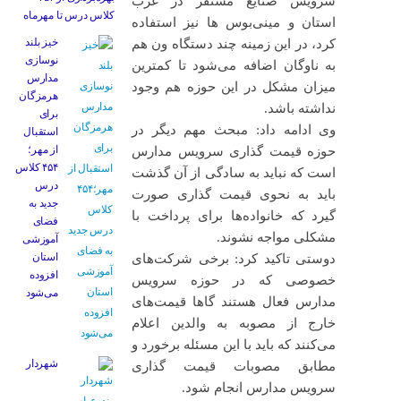
سرویس صنایع مستقر در غرب
کلاس درس تا مهرماه
استان و مینی‌بوس ها نیز استفاده
خیز بلند
کرد، در این زمینه چند دستگاه ون هم
نوسازی
به ناوگان اضافه می‌شود تا کمترین
مدارس
میزان مشکل در این حوزه هم وجود
هرمزگان
نداشته باشد.
برای
وی ادامه داد: مبحث مهم دیگر در
استقبال
از مهر؛
حوزه قیمت گذاری سرویس مدارس
۴۵۴ کلاس
است که نباید به سادگی از آن گذشت
درس
باید به نحوی قیمت گذاری صورت
جدید به
گیرد که خانواده‌ها برای پرداخت با
فضای
مشکلی مواجه نشوند.
آموزشی
استان
دوستی تاکید کرد: برخی شرکت‌های
افزوده
خصوصی که در حوزه سرویس
می‌شود
مدارس فعال هستند گاها قیمت‌های
خارج از مصوبه به والدین اعلام
می‌کنند که باید با این مسئله برخورد و
شهردار
مطابق مصوبات قیمت گذاری
سرویس مدارس انجام شود.