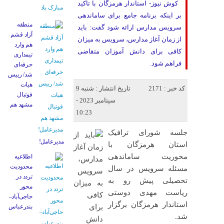
کوش نیوز- استاندار هرمزگان با تاکید
بر اینکه برنامه جامع برای ساماندهی
منطقه
سرویس مدارس ارائه شود گفت: باید
آزاد قشم
از زمان آغاز مدارس، سرویس به میزان
هم وارد
کافی برای دانش آموزان متقاضی
تیمداری
فراهم شود.
حرفه‌ای
شد/ رییس
هیات
کد خبر : 2171
تاریخ انتشار : شنبه 9
فوتبال
سپتامبر 2023 -
مشهد هم
10:23
جلسه شورای ترافیک
مدیرعامل!
استان هرمزگان با
محوریت ساماندهی
اطلاعیه
محدودیت
مسئله سرویس در سال
تردد در
تحصیلی پیش رو به
محور
ریاست مهدی دوستی
حاجی‌آباد–
استاندار هرمزگان برگزار
بندرعباس
شد.