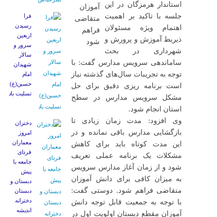
استاندار هرمزگان در این
جلسه با تاکید بر اهمیت
فرا
رسیدن
اهتمام ویژه مسئولان
اربعین
ذیربط آموزش و پرورش و
سرور و
شهرداری در بحث
سالار
ساماندهی سرویس مدارس گفت: با
شهیدان
توجه به تجریبات سال‌های گذشته نیاز
امام
حسین(ع)
است برنامه ریزی دقیق برای حل
تسلیت باد
مشکل سرویس مدارس در سطح
استان انجام شود.
وی افزود: مدت زمان زیادی تا
دختران
بازگشایی مدارس باقی نمانده و در
امروز
معماران
این مدت کوتاه باید برای کاهش
فردای
مشکلات یک برنامه عملی تعریف
جامعه با
شود و از زمان آغاز مدارس سرویس
پیش
به میزان کافی برای دانش آموزان
دبستان و
متقاضی فراهم شود. دوستی گفت:
دبستان
دخترانه
با توجه به جمعیت قابل توجه دانش
اندیشه
آموزان مقطع دبستان اولویت اول در