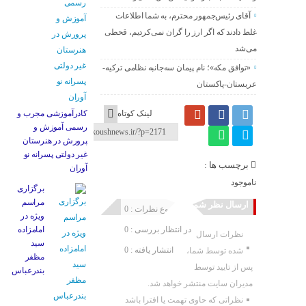
آقای رئیس‌جمهور محترم، به شما اطلاعات
غلط دادند که اگر ارز را گران نمی‌کردیم، قحطی
می‌شد
«توافق مکه»؛ نام پیمان سه‌جانبه نظامی ترکیه-
عربستان-پاکستان
لینک کوتاه
کادرآموزشی مجرب و
رسمی آموزش و
پرورش در هنرستان
غیر دولتی پسرانه نو
برچسب ها :
آوران
ناموجود
برگزاری
مراسم
ارسال نظر شما
مجموع نظرات : 0
ویژه در
در انتظار بررسی : 0
امامزاده
نظرات ارسال
سید
انتشار یافته : 0
شده توسط شما،
مظفر
پس از تایید توسط
بندرعباس
مدیران سایت منتشر خواهد شد.
نظراتی که حاوی تهمت یا افترا باشد