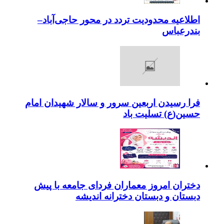
اطلاعیه محدودیت تردد در محور حاجی‌آباد–
بندرعباس
فرا رسیدن اربعین سرور و سالار شهیدان امام
حسین(ع) تسلیت باد
دختران امروز معماران فردای جامعه با پیش
دبستان و دبستان دخترانه اندیشه