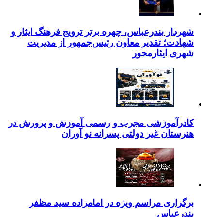
شهردار بندرعباس، چهره برتر ترویج فرهنگ ایثار و
شهادت؛ تقدیر معاون رئیس‌جمهور از مدیریت
شهری ایثارمحور
کادرآموزشی مجرب و رسمی آموزش و پرورش در
هنرستان غیر دولتی پسرانه نو آوران
برگزاری مراسم ویژه در امامزاده سید مظفر
بندرعباس