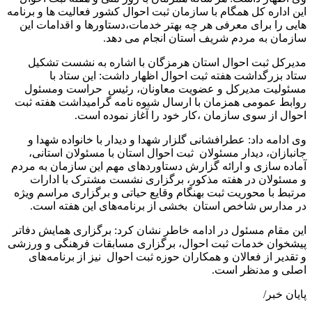
این اداره کل همگام با سازمان ثبت احوال کشور فعالیت ها و برنامه
هایی را برای معرفی هر چه بهتر خدمات،دستاورها و اقدامات این
سازمان به مردم شریف استان انجام می دهد.
مدیرکل ثبت احوال استان هرمزگان با اشاره به نشست تشکیل
ستاد بزرگداشت هفته ثبت احوال اظهار داشت: این ستاد با
مسئولیت مدیرکل و عضویت معاونان، رئیس حراست ومسئول
روابط عمومی همزمان با ارسال شیوه نامه گرامیداشت هفته ثبت
احوال از سوی سازمان ،کار خود را آغاز نموده است.
وی ادامه داد: عطرافشانی گلزار شهدا و دیدار با خانواده شهدا و
جانبازان، دیدار مسئولان ثبت احوال استان با مسئولان استانی،
آماده سازی و ارائه گزارش دستاوردهای مهم این سازمان به مردم
و مسئولان در هفته مذکور، برگزاری نشست مشترک با ادارات
مرتبط با محوریت ثبت بهنگام وقایع حیاتی و برگزاری مراسم ویژه
در مدارس شاخص استان بخشی از برنامه‌های این هفته است.
این مقام مسئول در ادامه خاطر نشان کرد: برگزاری همایش دفاتر
پیشخوان خدمات ثبت احوال، برگزاری مسابقات فرهنگی و ورزشی
و تقدیر از فعالان و همکاران حوزه ثبت احوال نیز از برنامه‌های
اصلی و مدنظر است.
پایان خبر/