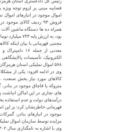
رئیس کل دادگستری استان هرمزگان 
قضاییه مبنی بر لزوم توجه ویژه ب
فروش ۹۳ ردیف کالای موجود
همراه ده ها دستگاه ماشین آلات ر
بود، به ارزش پایه ۷۴۳ میلیارد تومان، برگزار خواهد شد.
مجتبی قهرمانی با بیان اینکه کالا
معدنی از جمله ۶
الکترونیک، تأسیسات پالایشگاهی 
۵۷۸ اموال تملیکی استان هرمزگان از روز یکشنبه ۷ خردادماه ۱۴۰۲ تا سه شنبه ۱۶ خرداد برگزار می‌شود.
وی در ادامه افزود: یکی از مش
کالاهای مورد نیاز بخش صنعت، م
متروکه یا قاچاق موجود در بنادر،
های تجاری در این اماکن انباشت و
درآمدهای دولت و عدم استفاده بخ
قهرمانی خاطرنشان کرد: بر این اس
موجود در انبارهای بنادر، گمرکات
مزایده توسط سازمان اموال تملیکی