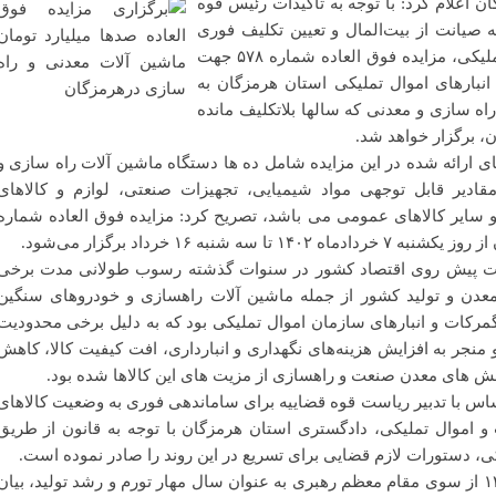
اعلام کرد: با توجه به تأکیدات رئیس قوه
ه صیانت از بیت‌المال و تعیین تکلیف فوری
اموال موجود در انبار‌های اموال تملیکی، مزایده فوق العاده شماره ۵۷۸ جهت
 در انبار‌های اموال تملیکی استان هرمزگان به
اه سازی و معدنی که سالها بلاتکلیف مانده
های ارائه شده در این مزایده شامل ده ها دستگاه ماشین آلات راه سازی و
۱ دامپتراک و مقادیر قابل توجهی مواد شیمیایی، تجهیزات صنعتی، لوازم و کالا‌های
و سایر کالاهای عمومی می باشد، تصریح کرد: مزایده فوق العاده شماره
کلات پیش روی اقتصاد کشور در سنوات گذشته رسوب طولانی مدت برخی
عدن و تولید کشور از جمله ماشین آلات راهسازی و خودروهای سنگین
 گمرکات و انبارهای سازمان اموال تملیکی بود که به دلیل برخی محدودیت
 منجر به افزایش هزینه‌های نگهداری و انبارداری، افت کیفیت کالا، کاهش
ش های معدن صنعت و راهسازی از مزیت های این کالاها شده بود.
اس با تدبیر ریاست قوه قضاییه برای ساماندهی فوری به وضعیت کالاهای
 و اموال تملیکی، دادگستری استان هرمزگان با توجه به قانون از طریق
، دستورات لازم قضایی برای تسریع در این روند را صادر نموده است.
وی با اشاره به نامگذاری سال ۱۴۰۲ از سوی مقام معظم رهبری به عنوان سال مهار تورم و رشد تولید، بیان