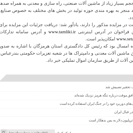
حجم بسیار زیاد از ماشین آلات صنعتی، راه سازی و معدنی به همراه صدها
اند منجر به بهره مندی حوزه تولید در بخش های مختلف به خصوص صنایع،
د.
 در مزایده‌ مذکور را دارند، یادآور شد: دریافت جزئیات این مزایده برای
فراخوان در آدرس اینترنتی
www.tamliki.ir
و آدرس سامانه تدارکات
www.seta
امکان‌پذیر است.
 امسال بود که رئیس کل دادگستری استان هرمزگان با اشاره به صدور
 ماشین آلات معدنی و دامپتراک ها در شعبه تعزیرات حکومتی بندرعباس،
ن آلات از طریق سازمان اموال تملیکی خبر داد.
اد، تحقیر نصیبش شد
افق موقت درباره تنگه هرمز نزدیک شده‌اند
‌های دوربرد خود را در جنگ ایران استفاده کرده است
ر قبال ایران
ریلیون دلار به یمن بدهکار است