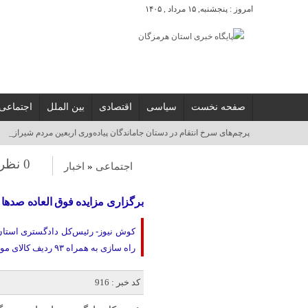
امروز : پنجشنبه, ۱۵ مرداد , ۱۴۰۵
صفحه نخست
سیاسی
اقتصادی
بین الملل
اجتماعی
پرچم‌های سرخ انتقام در دستان جاماندگان پیاده‌وری اربعین مردم شیراز_
0 نظر
اجتماعی
«
اخبار
برگزاری مزایده فوق العاده صدها
کوش نیوز- رئیس‌کل دادگستری استان 
راه سازی به همراه ۹۳ ردیف کالای موجود در انبار‌های اموال تملیکی این استان به ارزش پایه ۷۴۳ میلیارد تومان خبر داد.
کد خبر : 916