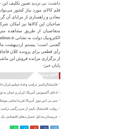
داشت: بی تردید تعیین تکلیف این 
قلم کالای مورد نیاز کشور می‌تو
معادن و راهسازی از مزایای آن گرد
صاحبان این کالاها نیز امکان شرکت
متقاضیان از طریق مشاهده متن 
الکترونیک دولت به نشانی
diran.ir
گفتنی است؛ بیستم اردیبهشت ماه
رأی قطعی برای پرونده کلان قاچاق
از برگزاری مزایده فروش این ماشی
پایان خبر/
اخبار مرتبط
فایننشال‌تایمز: ترامپ وعدۀ تسلیم ایران د
ادعای آکسیوس: آمریکا، ایران و عمان به تو
سی بی اس نیوز: آمریکا تقریبا تمامی موشک
روایت فایننشال تایمز از سردرگمی ترامپ د
عربستان به‌دلیل خسارت‌های اقتصادی، یک ت