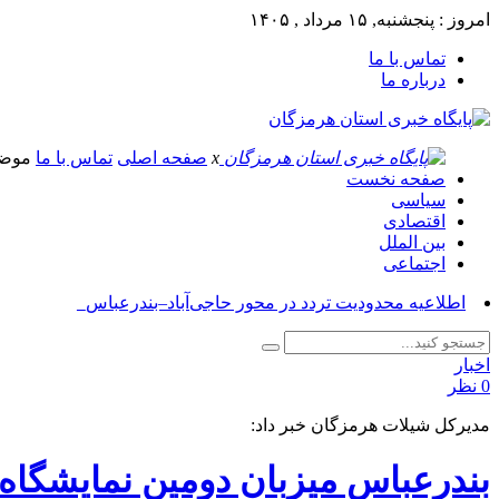
امروز : پنجشنبه, ۱۵ مرداد , ۱۴۰۵
تماس با ما
درباره ما
x
صفحه اصلی
تماس با ما
موض
صفحه نخست
سیاسی
اقتصادی
بین الملل
اجتماعی
اطلاعیه محدودیت تردد در محور حاجی‌آباد–بندرعباس_
اخبار
0 نظر
مدیرکل شیلات هرمزگان خبر داد:
بندرعباس میزبان دومین نمایشگاه ب