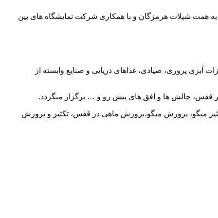
ن به همت شیلات هرمزگان و با همکاری شرکت نمایشگاه های بین
درعباس برگزار می شود گفت: تجهیزات آبزی پروری، صیادی، غذاهای دریایی و صنایع وابسته از
در قفس، چالش ها و افق های پیش رو و … برگزار میگردد.
راه تجلیل از برگزیده گان صنعت شیلات ایران با بیش از 25 برگزیده در محورهای تکثیر میگو، پرورش میگو،پرورش ماهی در قفس، تکثیر و پرورش