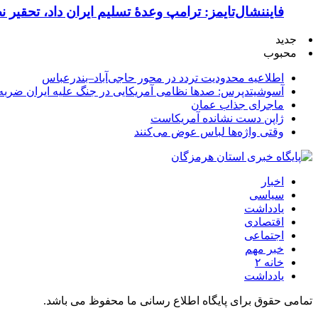
فایننشال‌تایمز: ترامپ وعدۀ تسلیم ایران داد، تحقیر
جدید
محبوب
اطلاعیه محدودیت تردد در محور حاجی‌آباد–بندرعباس
آسوشیتدپرس: صدها نظامی آمریکایی در جنگ علیه ایران ضربه 
ماجرای جذاب عمان
ژاپن دست نشانده آمریکاست
وقتی واژه‌ها لباس عوض می‌کنند
اخبار
سیاسی
یادداشت
اقتصادی
اجتماعی
خبر مهم
خانه ۲
یادداشت
تمامی حقوق برای پایگاه اطلاع رسانی ما محفوظ می باشد.