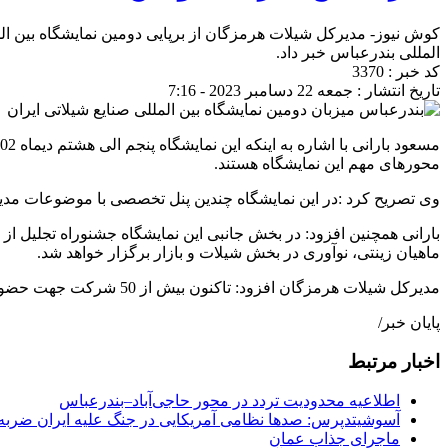
کوش نیوز- مدیرکل شیلات هرمزگان از برپایی دومین نمایشگاه بین ا
المللی بندرعباس خبر داد.
کد خبر : 3370
تاریخ انتشار : جمعه 22 دسامبر 2023 - 7:16
محورهای مهم این نمایشگاه هستند.
وی تصریح کرد :در این نمایشگاه چندین پنل تخصصی با موضوعات مدیر
ماهیان زینتی، نوآوری در بخش شیلات و بازار برگزار خواهد شد.
مدیرکل شیلات هرمزگان افزود: تاکنون بیش از 50 شرکت جهت حضور در این نمایشگاه از سراسر کشور اعلام آمادگی و حضور کرده اند.
پایان خبر/
اخبار مرتبط
اطلاعیه محدودیت تردد در محور حاجی‌آباد–بندرعباس
آسوشیتدپرس: صدها نظامی آمریکایی در جنگ علیه ایران ضربه 
ماجرای جذاب عمان