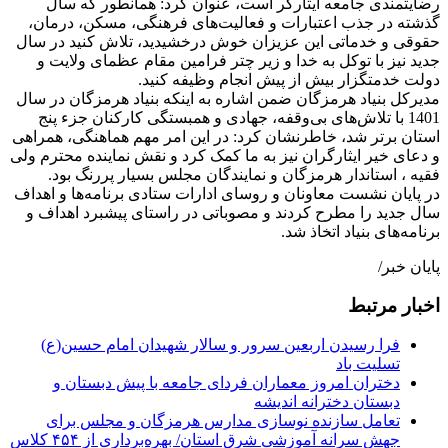
رضایتمندی جامعه ایثارگر است، عنوان کرد: همانطور که سال
گذشته در جذب اعتبارات و فعالیت‌های فرهنگی، مسکن، درمان،
حقوقی و خدماتی این عزیزان خوش درخشیدید، تلاش کنید در سال
جدید نیز با توکل به خدا و زیر چتر فرامین مقام عظمای ولایت و
دولت خدمتگزار بیش از پیش انجام وظیفه کنید.
مدیرکل بنیاد هرمزگان ضمن اشاره به اینکه بنیاد هرمزگان در سال
1401 با تلاش‌های بی‌وقفه، جهادی و همبستگی کارکنان جزء پنج
استان برتر شد، خاطرنشان کرد: در این امر مهم هماهنگی، همراهی
و دعای خیر ایثارگران نیز به ما کمک کرد و نقش نماینده محترم ولی
فقیه ، استاندار هرمزگان و نمایندگان مجلس بسیار پررنگ بود.
در پایان نشست معاونان و روسای ادارات ستادی برنامه‌ها و اهداف
سال جدید را مطرح کردند و مصوباتی در راستای پیشبرد اهداف و
برنامه‌های بنیاد اتخاذ شد.
پایان خبر/
اخبار مرتبط
فرا رسیدن اربعین سرور و سالار شهیدان امام حسین(ع)
تسلیت باد
دختران امروز معماران فردای جامعه با پیش دبستان و
دبستان دخترانه اندیشه
تعامل سازنده نوسازی مدارس هرمزگان و مجلس برای
جهش سرانه آموزشی شرق استان/ بهره‌برداری از ۴۵۴ کلاس