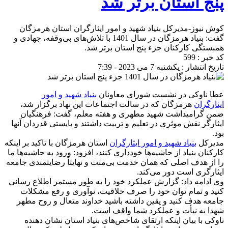
پنج استان برتر شد
کوش نیوز-مدیرکل بنیاد شهید و امور ایثارگران استان هرمزگان
گفت: بنیاد هرمزگان در سال 1401 با تلاش‌های بی‌وقفه، جهادی و
همبستگی کارکنان جزء پنج استان برتر شد.
کد خبر : 599
تاریخ انتشار : یکشنبه 7 می 2023 - 7:39
عطا ناوکی در نشست شورای معاونان
بنیاد شهید و امور
ایثارگران
هرمزگان که در سالت اجتماعات این نهاد برگزار شد،
ضمن گرامیداشت شهید مطهری و هفته معلم، گفت: فرهنگیان
ایثارگر نقش موثری در تعلیم و تربیت داشتند و بایستی قدردان آنها
بود.
مدیرکل
بنیاد شهید و امور ایثارگران
استان هرمزگان با تاکید بر اینکه
کارکنان بنیاد از حاشیه‌ها خودداری کنند، افزود: ورود به حاشیه‌ها ما
را از هدف اصلی که همان خدمت بی‌منت و نهایتاً رضایتمندی جامعه
ایثارگری است دور می‌کند.
وی ادامه داد: گزارش عملکرد خود را به طور مستمر اطلاع رسانی
کنید و تمام توان خود را صرف خلاقیت، نوآوری و رفع مشکلات
جامعه هدف کنید و یقین داشته باشید خداوند متعال و روح مطهر
شهدا به نیأت و عملکرد شما واقف است.
ناوکی با بیان اینکه ارتقای شاخص‌های بنیاد استان نشان دهنده