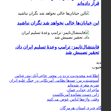
قرار داده‌اند
این خیابان‌ها خالی نخواهد شد نگران نباشید
فایننشال‌تایمز: ترامپ وعدۀ تسلیم ایران داد،
تحقیر نصیبش شد
جدید
محبوب
اطلاعیه محدودیت تردد در محور حاجی‌آباد–بندرعباس
آسوشیتدپرس: صدها نظامی آمریکایی در جنگ علیه ایران
ضربه مغزی شده‌اند
ماجرای جذاب عمان
ژاپن دست نشانده آمریکاست
وقتی واژه‌ها لباس عوض می‌کنند