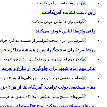
ژاپن دست نشانده آمریکاست
وقتی واژه‌ها لباس عوض می‌کنند
مرشایمر: ایران سخت‌گیرانه‌تر از همیشه مذاکره خوا
تذکر مهم امام شهید برای جلوگیری از تنازع و تفرقه
مقام مستعفی دولت ترامپ: آمریکایی‌ها از هر ۲ حزب کشور خسته شده‌اند
نیروهای مسلح یمنی نفتکش «Daisy» متعلق به عربستان سعودی را با موشک بالستیک هدف قرار داده‌اند