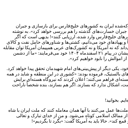
بلوکه‌شده ایران به کشورهای خلیج‌فارس برای بازسازی و جبران
ی جبران خسارت‌های گذشته را هم بررسی خواهد کرد». به نوشته
ای خلیج‌فارس وارد شده، ارزیابی کنند‌»! بدیهی است که اگر
و پهپادهای خود می‌دانیم، کشتی‌ها و شناورهای حامل نفت و کالای
ند که نه آمریکا و نه کشورک‌های عربی همپیمان آمریکا توان مقابله
با این اقدام تلافی‌جویانه ایران اسلامی را ندارند. و ایران به توصیه رهبر معظم انقلاب هرگز از دریافت خسارت چشم‌پوشی نمی‌کند. حضرت ایشان در پیام ۲۱ اسفندماه ۱۴۰۴ خود می‌فرمایند: «‌ما از دشمن
ز اموالش را نابود خواهیم کرد».
، یکی دیگر از پیش‌بینی‌های امام شهیدمان تحقق پیدا خواهد کرد‌.
مراکز تولید موشک‌های بالستیک، فرموده بودند: «کشوری در این منطقه و شاید در همه
ه‌ای فراهم می‌کنند؛ اعلان کردند که نیروگاه هسته‌ای برایش
ست، اشکال ندارد که بسازند. اگر هم بسازند، بنده شخصاً ناراحت
ا عمل می‌کنند با آنها همان معامله کنند که ملت ایران با شاه
 ممالک اسلامی کوتاه می‌شود. و من از خدای تبارک و تعالی
کند‌». حالا باید به آمریکا گفت: «‌بگرد تا بگردیم‌»!