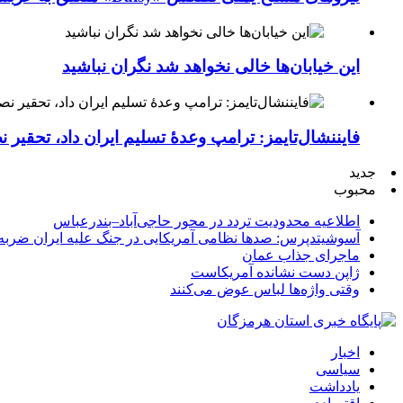
این خیابان‌ها خالی نخواهد شد نگران نباشید
فایننشال‌تایمز: ترامپ وعدۀ تسلیم ایران داد، تحقیر
جدید
محبوب
اطلاعیه محدودیت تردد در محور حاجی‌آباد–بندرعباس
آسوشیتدپرس: صدها نظامی آمریکایی در جنگ علیه ایران ضربه 
ماجرای جذاب عمان
ژاپن دست نشانده آمریکاست
وقتی واژه‌ها لباس عوض می‌کنند
اخبار
سیاسی
یادداشت