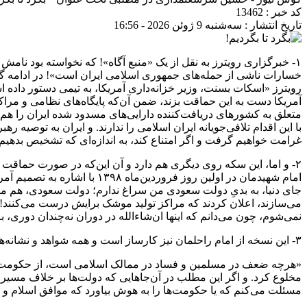
کد خبر : 13462
تاریخ انتشار : سه‌شنبه 9 ژوئن 2026 - 16:56
۱- خبرگزاری رویترز به نقل از یک «‌منبع آگاه»! که نخواسته بود نا
خسارات ناشی از حمله‌های جمهوری اسلامی ایران است‌»! در ادامه گز
رویترز «اسکات بسنت، وزیر خزانه‌داری آمریکا، به تیمی دستور داده
آمریکا دست به این حماقت بزند، ضمن آن‌که پایگاه‌های نظامی و مراک
متعلق به کشورهای دریافت‌کننده دارایی‌های مسدود شده ایران را هم ب
غرامت خواهیم گرفت و اگر امتناع کند، به اندازه‌ای که تشخیص بدهیم، 
۲- و اما، این سکه روی دیگری هم دارد و آن این‌که در صورت حماقت آ
امام شهیدمان در اولین روز ف
جای دنیا، به بدیِ دولت سعودی من سراغ ندارم؛ دولت سعودی، هم مستب
می‌سازند، اعلان کردند که مراکز تولید موشک برایش درست می‌کنند! آنج
نمی‌شوم، چون می‌دانم که اینها ان‌شاءالله در دوران نه‌چندان دوری، 
۳- این نسخه از امام راحلمان نیز کارساز است و همه شواهد و نشانه‌ها حکایت از آن دارند که این روزها به زمان پیچیدن این نسخه نزدیک شده‌ایم. بخوانید!
«‌هرچه ضعف در مسلمین و فساد در ممالک اسلامی است، از حکومت‌هاست
مخلوع کرد. و اگر این مطلب در آن‌جاهایی که دولت‌ها بر خلاف مسی
مسئلت می‌کنم که یا حکومت‌ها را به هوش بیاورد که موافق اسلام و مصالح 