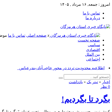
امروز : جمعه, ۱۶ مرداد , ۱۴۰۵
تماس با ما
درباره ما
x
صفحه اصلی
تماس با ما
موض
صفحه نخست
سیاسی
اقتصادی
بین الملل
اجتماعی
آسوش_
اخبار
«
تیتر یک
«
یادداشت
0 نظر
بگرد تا بگردیم!
کوش نیوز - حسین شرسعتمداری در مطلبی تحت عنوان " بگرد تا بگرد