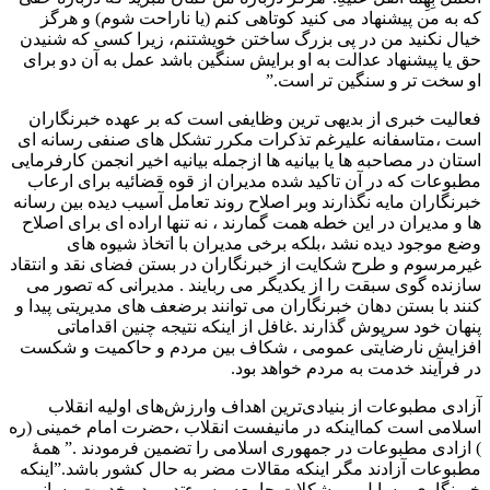
که به من پيشنهاد مى کنيد کوتاهى کنم (يا ناراحت شوم) و هرگز
خيال نکنيد من در پى بزرگ ساختن خويشتنم، زيرا کسى که شنيدن
حق يا پيشنهاد عدالت به او برايش سنگين باشد عمل به آن دو براى
او سخت تر و سنگين تر است.”
فعالیت خبری از بدیهی ترین وظایفی است که بر عهده خبرنگاران
است ،متاسفانه علیرغم تذکرات مکرر تشکل های صنفی رسانه ای
استان در مصاحبه ها یا بیانیه ها ازجمله بیانیه اخیر انجمن کارفرمایی
مطبوعات که در آن تاکید شده مدیران از قوه قضائیه برای ارعاب
خبرنگاران مایه نگذارند وبر اصلاح روند تعامل آسیب دیده بین رسانه
ها و مدیران در این خطه همت گمارند ، نه تنها اراده ای برای اصلاح
وضع موجود دیده نشد ،بلکه برخی مدیران با اتخاذ شیوه های
غیرمرسوم و طرح شکایت از خبرنگاران در بستن فضای نقد و انتقاد
سازنده گوی سبقت را از یکدیگر می ربایند . مدیرانی که تصور می
کنند با بستن دهان خبرنگاران می توانند برضعف های مدیریتی پیدا و
پنهان خود سرپوش گذارند .غافل از اینکه نتیجه چنین اقداماتی
افزایش نارضایتی عمومی ، شکاف بین مردم و حاکمیت و شکست
در فرآیند خدمت به مردم خواهد بود.
آزادی مطبوعات از بنیادی‌ترین اهداف وارزش‌های اولیه انقلاب
اسلامی است کمااینکه در مانیفست انقلاب ،حضرت امام خمینی (ره
) ازادی مطبوعات در جمهوری اسلامی را تضمین فرمودند .” همۀ
مطبوعات آزادند مگر اینکه مقالات مضر به حال کشور باشد.”اینکه
خبرنگاری مسایل و مشکلات جامعه ، سوءتدبیر در خدمت رسانی