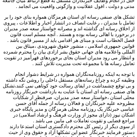
خلل در انجام وظایف خبرنگاران مستقل به قطع ارتباط میان جامعه
مدنی و دولت ، افول عقلانیت و واژگونی واقعیت می انجامد .
تشکل های صنفی رسانه ای استان هرمزگان همواره بنای خود را بر
تعامل با مدیران ، رعایت انصاف در انتشار اخبار و اطلاعات ، پیروی
از اخلاق رسانه ای گذاشته اند و مصرانه خواستار سعه صدر مدیران
در برخورد با اهالی رسانه بوده و هستند . آنچه مسلم است قانون
فصل الخطاب است و مبنای هر اقدامی باید از مسیر قانون باشد .
قوانین جمهوری اسلامی ، منشور حقوق شهروندی ،میثاق بین
المللی واعلامیه های جهانی حقوق بشر ازادی بیان را محترم شمرده
و انتظار می رود مدیران استان بجای برخوردهای قهرآمیز در تقویت
تعامل رسانه ها با مجموعه تحت مدیریت تلاش کنند .
با توجه به اینکه روزنامه‌نگاران همواره در شرایط دشوار انجام
وظیفه کرده و چراغ رسانه‌های مستقل داخلی را روشن نگه داشته
و بی توقع چشمداشت در ایفای رسالت خود کوتاهی نمی کنند،تشکل
های صنفی رسانه ای استان با عنایت به بازداشت خبرنگار روزنامه
محلی استان ،خواستار سعه صدر مدیران، صرفنظر از شکایات
مطروحه علیه خبرنگاران و فعالان رسانه از جمله آقای حسن
عباسی خبرنگار یک روزنامه محلی هرمزگان و مدیر پایگاه خبری
اشکان نیوز (دارای مجوز از وزارت فرهنگ و ارشاد اسلامی) در
مراجع قضایی و تقویت تعاملات فی مابین می باشد .
از سوی دیگر از رئیس کل محترم دادگستری استان استدعا دارند
دستور فرمایند خبرنگار عضو این تشکلها آزاد و حقوق وی از حیث