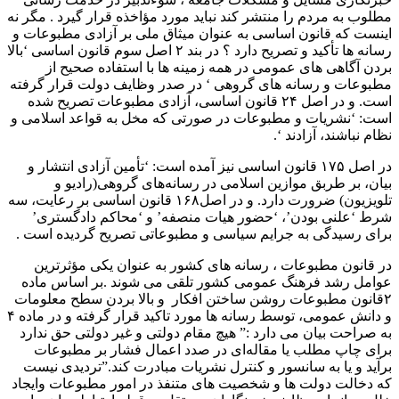
مطلوب به مردم را منتشر کند نباید مورد مؤاخذه قرار گیرد . مگر نه
اینست که قانون اساسی به عنوان میثاق ملی بر آزادی مطبوعات و
رسانه ها تأکید و تصریح دارد ؟ در بند ۲ اصل سوم قانون اساسی ‘بالا
بردن آگاهی های عمومی در همه زمینه ها با استفاده صحیح از
مطبوعات و رسانه های گروهی ‘ در صدر وظایف دولت قرار گرفته
است. و در اصل ۲۴ قانون اساسی، آزادی مطبوعات تصریح شده
است: ‘نشریات و مطبوعات در صورتی كه مخل به قواعد اسلامی و
نظام نباشند، آزادند ‘.
در اصل ۱۷۵ قانون اساسی نیز آمده است: ‘تأمین آزادی انتشار و
بیان، بر طربق موازین اسلامی در رسانه‌های گروهی(رادیو و
تلویزیون) ضرورت دارد. و در اصل۱۶۸ قانون اساسی بر رعایت، سه
شرط ‘علنی بودن’، ‘حضور هیات منصفه’ و ‘محاكم دادگستری’
برای رسیدگی به جرایم سیاسی و مطبوعاتی تصریح گردیده است .
در قانون مطبوعات ، رسانه های کشور به عنوان یکی مؤثرترین
عوامل رشد فرهنگ عمومی کشور تلقی می شوند .بر اساس ماده
۲قانون مطبوعات روشن‌ ساختن‌ افكار ‌ و بالا بردن‌ سطح‌ معلومات‌
و دانش‌ عمومی، توسط رسانه ها مورد تاکید قرار گرفته و در ماده ۴
به صراحت بیان می دارد :” هیچ‌ مقام‌ دولتی‌ و غیر دولتی‌ حق‌ ندارد
برای‌ چاپ‌ مطلب‌ یا مقاله‌ای‌ در صدد اعمال‌ فشار بر مطبوعات‌
برآید و یا به‌ سانسور و كنترل‌ نشریات‌ مبادرت‌ كند.”تردیدی نیست
که دخالت دولت ها و شخصیت های متنفذ در امور مطبوعات وایجاد