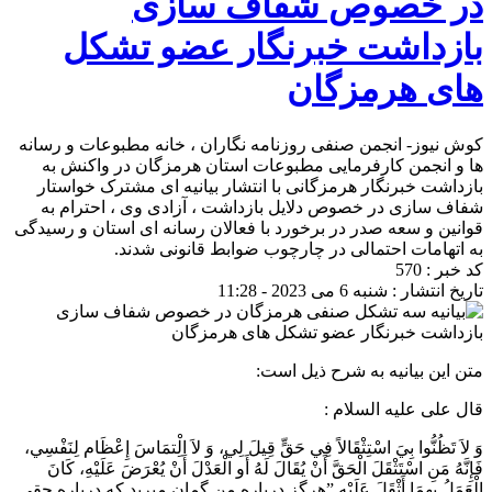
در خصوص شفاف سازی
بازداشت خبرنگار عضو تشکل
های هرمزگان
کوش نیوز- انجمن صنفی روزنامه نگاران ، خانه مطبوعات و رسانه
ها و انجمن کارفرمایی مطبوعات استان هرمزگان در واکنش به
بازداشت خبرنگار هرمزگانی با انتشار بیانیه ای مشترک خواستار
شفاف سازی در خصوص دلایل بازداشت ، آزادی وی ، احترام به
قوانین و سعه صدر در برخورد با فعالان رسانه ای استان و رسیدگی
به اتهامات احتمالی در چارچوب ضوابط قانونی شدند.
کد خبر : 570
تاریخ انتشار : شنبه 6 می 2023 - 11:28
متن این بیانیه به شرح ذیل است:
قال علی علیه السلام :
وَ لاَ تَظُنُّوا بِيَ اسْتِثْقَالاً فِي حَقٍّ قِيلَ لِي، وَ لاَ الِْتمَاسَ إِعْظَام لِنَفْسِي،
فَإِنَّهُ مَنِ اسْتَثْقَلَ الْحَقَّ أَنْ يُقَالَ لَهُ أَو الْعَدْلَ أَنْ يُعْرَضَ عَلَيْهِ، کَانَ
الْعَمَلُ بِهِمَا أَثْقَلَ عَلَيْهِ.”هرگز درباره من گمان مبريد که درباره حقى