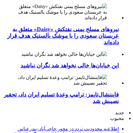
نیروهای مسلح یمنی نفتکش «Daisy» متعلق به
عربستان سعودی را با موشک بالستیک هدف قرار
داده‌اند
این خیابان‌ها خالی نخواهد شد نگران نباشید
فایننشال‌تایمز: ترامپ وعدۀ تسلیم ایران داد، تحقیر
نصیبش شد
جدید
محبوب
اطلاعیه محدودیت تردد در محور حاجی‌آباد–بندرعباس