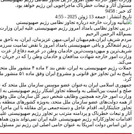
مسئول آثار و تبعات خطرناک ماجراجویی این رژیم خواهد بود.
کد خبر : 9458
تاریخ انتشار : جمعه 13 ژوئن 2025 - 4:55
در پی تجاوز نظامی بامداد امروز رژبم صهیونیستی علیه ایران وزارت ا
بسم‌الله الرحمن الرحیم
مردم شریف ایران،
هم‌میهنان ایرانی،
میهن عزیزمان، ایران، به ناحق م
رژیم اشغالگر و یاغی صهیونیستی بامداد امروز با نقض تمامیت سرزمی
شریف‌ترین و میهن‌دوست‌ترین خادمان وطن در عرصه دفاع از عزت و اقت
وزارت امور خارجه شهادت مدافعان و خادمان وطن را که در جریان 
می‌کند.
حملات رژیم صهیونیستی به ایران، نقض بند ۲ ماده ۴ منشور ملل متحد و تجاوز آشکار علیه جمهوری اسلامی ایران است.
پاسخ به این ت
کرد.
جمهوری اسلامی ایران به‌عنوان عضو موسس سازمان ملل متحد که فل
صلح و امنیت بین‌المللی به واسطه تجاوز آشکار رژیم صهیونیستی به ایر
وزارت امور خارجه همچنین وظایف شخص دبیر کل سازمان ملل وفق منش
از همه دولت‌های عضو سازمان ملل متحد، به‌ویژه کشورهای منطقه و 
تجاوز جنایتکارانه، اقدام عاجل و دسته‌جمعی برای مقابله با این ماجر
آثار و تبعات خطرناک و پردامنه مترتب بر تجاوز رژیم صهیونیستی علیه
اقدامات تجاوزکارانه رژیم صهیونیستی علیه ایران نمی‌تواند بدون هم
بر این اساس دولت آمریکا به عنوان حامی اصلی این رژیم نیز مسئول 