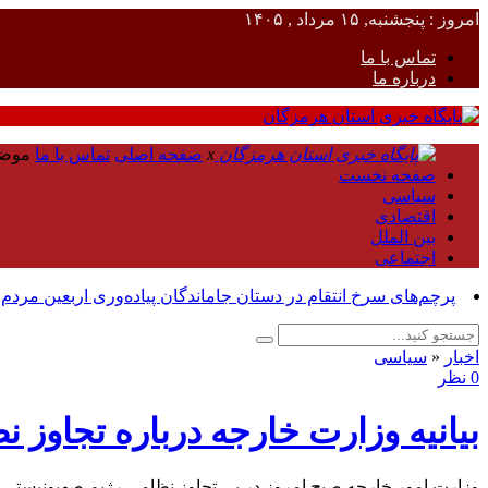
امروز : پنجشنبه, ۱۵ مرداد , ۱۴۰۵
تماس با ما
درباره ما
x
صفحه اصلی
تماس با ما
موض
صفحه نخست
سیاسی
اقتصادی
بین الملل
اجتماعی
پرچم‌های سرخ انتقام در دستان جاماندگان پیاده‌وری اربعین مردم
اخبار
«
سیاسی
0 نظر
بیانیه وزارت خارجه درباره تجاوز
وزارت امور خارجه صبح امروز در پی تجاوز نظامی رژبم صهیونیستی علیه