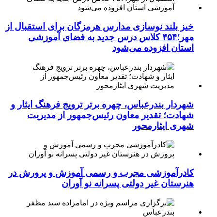
خیز بلند نوسازی مدارس هرمزگان برای استقبال از
مهر؛۴۵۴ کلاس درس جدید به فضای آموزشی
استان افزوده می‌شود
شهردار بندرعباس، چهره برتر ترویج فرهنگ ایثار و
شهادت؛ تقدیر معاون رئیس‌جمهور از مدیریت
شهری ایثارمحور
کادرآموزشی مجرب و رسمی آموزش و پرورش در
هنرستان غیر دولتی پسرانه نو آوران