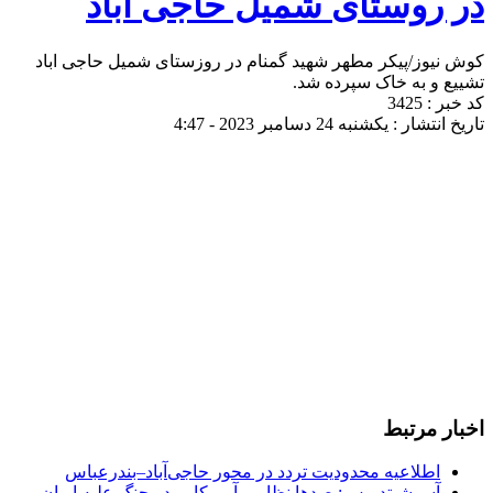
در روستای شمیل حاجی آباد
کوش نیوز/پیکر مطهر شهید گمنام در روزستای شمیل حاجی اباد
تشییع و به خاک سپرده شد.
کد خبر : 3425
تاریخ انتشار : یکشنبه 24 دسامبر 2023 - 4:47
اخبار مرتبط
اطلاعیه محدودیت تردد در محور حاجی‌آباد–بندرعباس
آسوشیتدپرس: صدها نظامی آمریکایی در جنگ علیه ایران