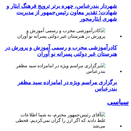
شهردار بندرعباس، چهره برتر ترویج فرهنگ ایثار و
شهادت؛ تقدیر معاون رئیس‌جمهور از مدیریت
شهری ایثارمحور
کادرآموزشی مجرب و رسمی آموزش و پرورش در
هنرستان غیر دولتی پسرانه نو آوران
برگزاری مراسم ویژه در امامزاده سید مظفر
بندرعباس
سیاسی