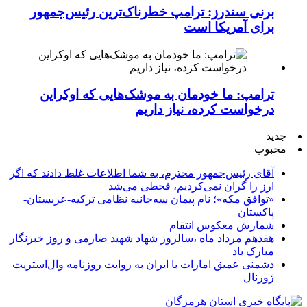
برنی سندرز: ترامپ خطرناک‌ترین رئیس‌جمهور
برای آمریکا است
ترامپ: ما خودمان به موشک‌هایی که اوکراین
درخواست کرده، نیاز داریم
جدید
محبوب
آقای رئیس‌جمهور محترم، به شما اطلاعات غلط دادند که اگر
ارز را گران نمی‌کردیم، قحطی می‌شد
«توافق مکه»؛ نام پیمان سه‌جانبه نظامی ترکیه-عربستان-
پاکستان
شمارش معکوس انتقام
هفدهم مرداد ماه ،سالروز شهاد شهید صارمی و روز خبرنگار
مبارک باد
دشمنی عمیق امارات با ایران به روایت روزنامه وال‌استریت
ژورنال