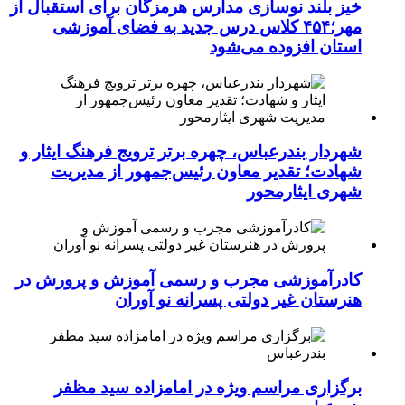
خیز بلند نوسازی مدارس هرمزگان برای استقبال از
مهر؛۴۵۴ کلاس درس جدید به فضای آموزشی
استان افزوده می‌شود
شهردار بندرعباس، چهره برتر ترویج فرهنگ ایثار و
شهادت؛ تقدیر معاون رئیس‌جمهور از مدیریت
شهری ایثارمحور
کادرآموزشی مجرب و رسمی آموزش و پرورش در
هنرستان غیر دولتی پسرانه نو آوران
برگزاری مراسم ویژه در امامزاده سید مظفر