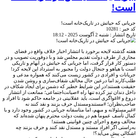
است!
جریانی که حیاتش در تاریک‌خانه است!
کد خبر : 10281
تاریخ انتشار : شنبه 2 آگوست 2025 - 18:12
هفته گذشته لایحه برخورد با انتشار اخبار خلاف واقع در فضای
مجازی از طرف دولت تقدیم مجلس شد و با دوفوریت تصویب و در
دستور کار قرار گرفت، اما جریانی که حیاتش در ابهام و تاریکی
است با هیاهو و جنجال دولت را مجبور به استرداد این لایحه کرد!
جریانات و افرادی در کشور زیست می‌کنند که همواره مدعی و
طلب‌کارند اما درعین حال مخالف شفاف‌سازی و روشن شدن
حقیقت هستند!در این شرایط خطیر که دشمن برای ایجاد شکاف در
داخل دندان تیز کرده تنها راه #صیانت‌اجتماعی؛ ممانعت از انتشار
دروغ و #اغواگری است، باید عقلانیتی در جامعه حاکم شود تا افراد و
صاحب‌نظران؛ #مستندومستدل حرف بزنند و نقد کنند نه
#غیرمسئولانه و مبهم، اما متاسفانه جریانی در کشور وجود دارد و با
کمال تأسف عموماً هم در پشت دولت محترم پنهان شده‌اند که
مخالف وضع و اجرای چنین قوانینی هستند!
به‌راستی اگر افراد مستند و مستدل نقد کنند و حرف بزنند چه
اشکالی پیش می‌آید؟!