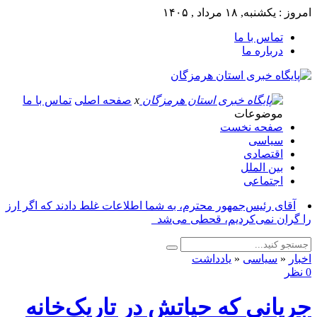
امروز : یکشنبه, ۱۸ مرداد , ۱۴۰۵
تماس با ما
درباره ما
x
صفحه اصلی
تماس با ما
موضوعات
صفحه نخست
سیاسی
اقتصادی
بین الملل
اجتماعی
آقای رئیس‌جمهور محترم، به شما اطلاعات غلط دادند که اگر ارز
را گران نمی‌کردیم، قحطی می‌شد_
اخبار
«
سیاسی
«
یادداشت
0 نظر
جریانی که حیاتش در تاریک‌خانه