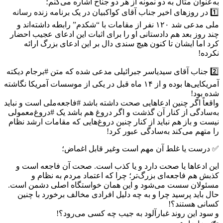
به‌عنوان مثال به دو نمونه از هر دو جناح اشاره می‌کنم؛
1️⃣ در روزهای اخیر جناب آقای کواکبیان در یک برنامه زنده رسانه
ملی مدعی شد ۱۲۰ نفر از مقامات با “شکدم” رابطه داشته‌اند و
چند روز بعد هم دادستانی او را برای اثبات این ادعای عجیب احضار
کرد اما ایشان تا کنون هیچ سندی دال بر این ادعای بزرگ ارائه
نکرده!
2️⃣ جناب آقای سیدیاسر جبرائیلی مدعی شده که متن #برجام دیکته
آمریکایی‌ها بوده و از ۱۴ ماه قبل در یکی از موسسات آمریکا نگاشته
شده بود!
واقعاً اگر چنین ادعاهایی صحت داشته باشد #فاجعه‌ملی است و نباید
به‌سادگی از کنار آن گذشت و اگر دروغ هم باشد یک #دروغ‌معمولی
نیست و باز هم نباید از کنار چنین دروغ‌هایی که مقامات ارشد نظام
را متهم می‌کند به‌سادگی عبور کرد!
✅ درست یا غلط آن مهم است وغیر قابل اغماض؛
این ادعاها یا صحت دارد و یا کذب است. صحت آن فاجعه است و
کذبش هم فاجعه‌ای بزرگ‌تر؛ چرا که اعتماد مردم به نظام و
مسئولان سست می‌شود و این همان خواستگاه اصلی دشمن است.
حال باید پرسید چرا و به چه دلیل افرادی مخالف برخورد با چنین
کسانی هستند؟!
و سود این روند غبارآلود به جیب چه کسی می‌رود؟!