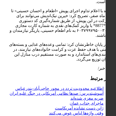
شده است.
باسره با اعلام تداوم اجرای پویش «اطعام و احسان حسینی» تا
پایان ماه صفر، تصریح کرد: خیرین نیک‌اندیش می‌توانند برای
مشارکت در این پویش، از طریق شماره‌گیری کد دستوری
#076
*8877* یا واریز کمک‌های نقدی به شماره کارت مجازی
۶۰۳۷۹۹۷۹۵۰۰۳۰۲۲۲ به نام اطعام حسینی، یاریگر نیازمندان و
ایتام باشند.
وی در پایان خاطرنشان کرد: تمامی وعده‌های غذایی و بسته‌های
معیشتی با هدف حفظ عزت و کرامت خانواده‌های نیازمند، در
بسته‌بندی‌های استاندارد و به صورت مستقیم درب منازل این
عزیزان توزیع می‌گردد.
پایان خبر/
اخبار مرتبط
اطلاعیه محدودیت تردد در محور حاجی‌آباد–بندرعباس
آسوشیتدپرس: صدها نظامی آمریکایی در جنگ علیه ایران
ضربه مغزی شده‌اند
ماجرای جذاب عمان
ژاپن دست نشانده آمریکاست
وقتی واژه‌ها لباس عوض می‌کنند