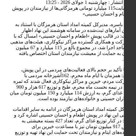
تاریخ انتشار : چهارشنبه 1 جولای 2026 - 13:25
حمید باسره، مدیرکل کمیته امداد استان هرمزگان با استناد به
آخرین آمارهای ثبت‌شده در سامانه هوشمند این نهاد اظهار
داشت: در قالب پویش «اطعام و احسان حسینی» امسال که با
مشارکت و همکاری گسترده مراکز نیکوکاری، هیئت‌های مذهبی
و مساجد اجرا شد، در مجموع بالغ بر 115 میلیارد و 67 میلیون
تومان به حمایت از معیشت نیازمندان استان اختصاص یافته
است.
وی با تأکید بر حجم بالای فعالیت‌های مردمی در این پویش،
افزود: همزمان با ایام ماه محرم، 162آشپزخانه مردمی با
مشارکت مردم، خیرین و مراکز نیکوکاری فعال شدند که ثمره
ی آن در نیمه نخست ماه محرم، طبخ و توزیع 617 هزار و 900
پرس غذای گرم، به ارزش 114 میلیارد و 150 میلیون تومان میان
عزاداران حسینی و خانواده‌های نیازمند بوده است.
مدیرکل کمیته امداد استان هرمزگان در ادامه به سایر اقدامات
حمایتی این نهاد در پویش اطعام و احسان حسینی اشاره کرد و
گفت: در کنار توزیع غذای گرم، تعداد 427 بسته معیشتی به
ارزش 917 میلیون تومان نیز با مساعدت خیرین برای
خانواده‌های ایتام و نیازمندان تحت حمایت این نهاد تهیه و توزیع