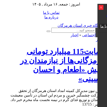
امروز : جمعه, ۱۶ مرداد , ۱۴۰۵
x
تماس با ما
درباره ما
ا ما
اجتماعی
«
اخبار
0 نظر
حمایت115 میلیارد تومانی
هرمزگانی‌ها از نیازمندان در
پویش «اطعام و احسان
حسینی»
کوش نیوز-مدیرکل کمیته امداد استان هرمزگان از تحقق
مشارکت چشمگیر خیرین و مردم این استان در تأمین معیشت
نیازمندان و توزیع غذای گرم در نیمه نخست ماه محرم خبر داد.
کد خبر : 13715