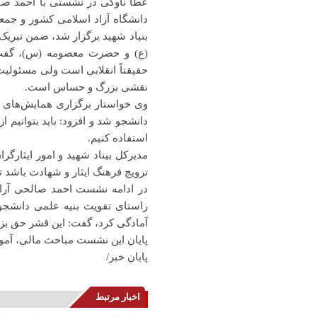
عطا ناوکی در نشستی با احمد صال
دانشگاه آزاد اسلامی کشور و جمع
بنیاد شهید برگزار شد، ضمن تبریک
(ع) و حضرت معصومه (س)، گفت:
حقیقتاً انقلابی است ولی مسئولیت‌
نقشی بزرگ و حساس است.
وی خواستار برگزاری همایش‌های دا
دانشجو شد و افزود: باید بتوانیم 
استفاده کنیم.
مدیرکل بیناد شهید و امور ایثارگر
ترویج فرهنگ ایثار و شهادت باشد ت
در ادامه نشست احمد صالحی آرا ر
راستای تقویت بنیه علمی دانشجوی
آمادگی کرد، گفت: این قشر حق بزر
پایان این نشست مباحث مالی، آموز
پایان خبر/
اخبار مرتبط