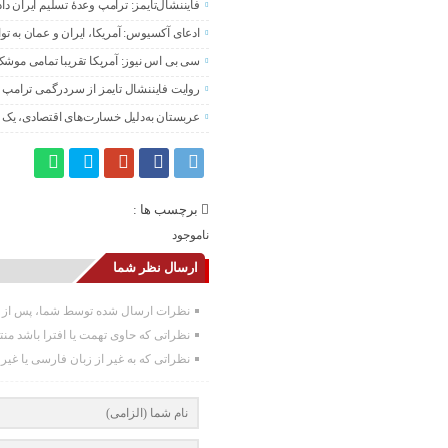
فایننشال‌تایمز: ترامپ وعدۀ تسلیم ایران د
ادعای آکسیوس: آمریکا، ایران و عمان به تو
سی بی اس نیوز: آمریکا تقریبا تمامی موشک
روایت فایننشال تایمز از سردرگمی ترامپ د
عربستان به‌دلیل خسارت‌های اقتصادی، یک ت
برچسب ها :
ناموجود
ارسال نظر شما
نظرات ارسال شده توسط شما، پس از تا
نظراتی که حاوی تهمت یا افترا باشد من
نظراتی که به غیر از زبان فارسی یا غیر