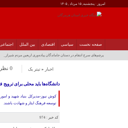
امروز : پنجشنبه, ۱۵ مرداد , ۱۴۰۵
صفحه نخست
سیاسی
اقتصادی
بین الملل
اجتماعی
پرچم‌های سرخ انتقام در دستان جاماندگان پیاده‌وری اربعین مردم شیراز_
0 نظر
اخبار
«
تیتر یک
دانشگاه‌ها باید محلی برای ترویج ف
کوش نیوز-مدیرکل بنیاد شهید و امور 
توسعه فرهنگ ایثار و شهادت باشند.
کد خبر : 974