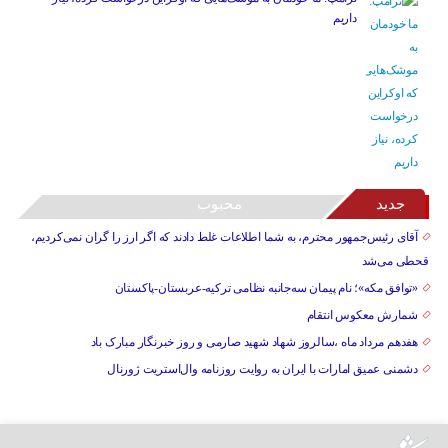
داریم
جدید
محبوب
آقای رئیس‌جمهور محترم، به شما اطلاعات غلط دادند که اگر ارز را گران نمی‌کردیم،
قحطی می‌شد
«توافق مکه»؛ نام پیمان سه‌جانبه نظامی ترکیه-عربستان-پاکستان
شمارش معکوس انتقام
هفدهم مرداد ماه ،سالروز شهاد شهید صارمی و روز خبرنگار مبارک باد
دشمنی عمیق امارات با ایران به روایت روزنامه وال‌استریت ژورنال