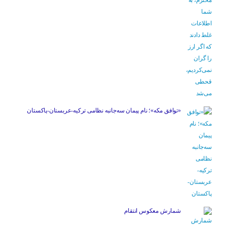
«توافق مکه»؛ نام پیمان سه‌جانبه نظامی ترکیه-عربستان-پاکستان
شمارش معکوس انتقام