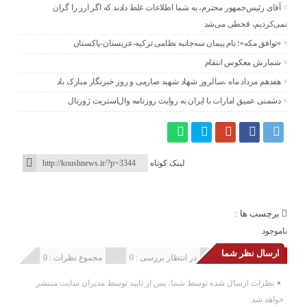
آقای رئیس‌جمهور محترم، به شما اطلاعات غلط دادند که اگر ارز را گران
نمی‌کردیم، قحطی می‌شد
«توافق مکه»؛ نام پیمان سه‌جانبه نظامی ترکیه-عربستان-پاکستان
شمارش معکوس انتقام
هفدهم مرداد ماه ،سالروز شهاد شهید صارمی و روز خبرنگار مبارک باد
دشمنی عمیق امارات با ایران به روایت روزنامه وال‌استریت ژورنال
لینک کوتاه
برچسب ها :
ناموجود
ارسال نظر شما
انتشار یافته : 0
در انتظار بررسی : 0
مجموع نظرات : 0
نظرات ارسال شده توسط شما، پس از تایید توسط مدیران سایت منتشر
خواهد شد.