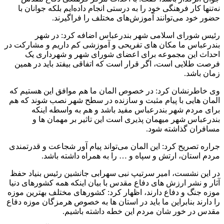
نه‌تنها کار فرهنگی خود را به درستی انجام داده‌ایم بلکه جوانان با
حضور خود می‌توانند آموزش‌های مختلف را فراگیرند.
رئیس شورای اسلامی شهر بندرعباس اضافه کرد: در شهر
بندرعباس ما مکان های تفریحی و آموزشی کم داریم و مشارکت در
احداث این مجموعه برای اعضای شورای شهر و شهرداری یک
فرصت طلایی است، اگر قرار است که اتفاقی بیفتد باید در همین
زمان باشد.
وی خاطرنشان کرد: در خصوص المان ما هم موافق این هستیم که
المان هایی با پیام مثبت و سازنده در سطح شهر نصب شوند که هم
برای مردم شهر بندرعباس مفید باشد و هم به واسطه اینکه
بندرعباس شهر میهمان پذیری است این تاثیر بر مهمان ها و
مسافران گذاشته شود.
جراره تصریح کرد: این المان می‌تواند پیام آور شجاعت و قدرتمندی
مردم استان، ارتش و سپاه و … را به همراه داشته باشد.
در این نشست، امیر سرتیپ نبی سهرابی جانشین رئیس بنیاد حفظ
آثار و نشر ارزش های دفاع مقدس با بیان اینکه همه کشورهای دنیا
موزه جنگ و دفاع دارند، اظهار کرد: کشورهای مختلف بهترین موزه
را دارند بنابراین ما باید در استان ها به خصوص هرمزگان موزه دفاع
مقدس در خور شان مردم این خطه داشته باشیم.