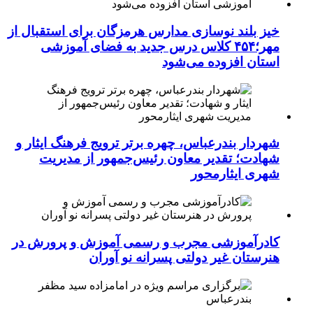
خیز بلند نوسازی مدارس هرمزگان برای استقبال از
مهر؛۴۵۴ کلاس درس جدید به فضای آموزشی
استان افزوده می‌شود
شهردار بندرعباس، چهره برتر ترویج فرهنگ ایثار و
شهادت؛ تقدیر معاون رئیس‌جمهور از مدیریت
شهری ایثارمحور
کادرآموزشی مجرب و رسمی آموزش و پرورش در
هنرستان غیر دولتی پسرانه نو آوران