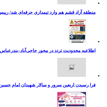
منطقه آزاد قشم هم وارد تیمداری حرفه‌ای شد/ ریی
اطلاعیه محدودیت تردد در محور حاجی‌آباد–بندرعباس
فرا رسیدن اربعین سرور و سالار شهیدان امام حسین(