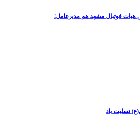
س هیات فوتبال مشهد هم مدیرعامل!
ع) تسلیت باد