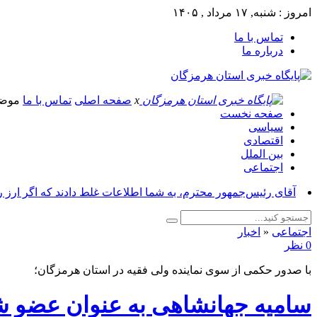
امروز : شنبه, ۱۷ مرداد , ۱۴۰۵
تماس با ما
درباره ما
x
صفحه اصلی
تماس با ما
موض
صفحه نخست
سیاسی
اقتصادی
بین الملل
اجتماعی
آقای رئیس‌جمهور محترم، به شما اطلاعات غلط دادند که اگر ارز 
اجتماعی
«
اخبار
0 نظر
با صدور حکمی از سوی نماینده ولی فقیه در استان هرمزگان؛
سامیه جهانشاهی به عنوان عضو شو