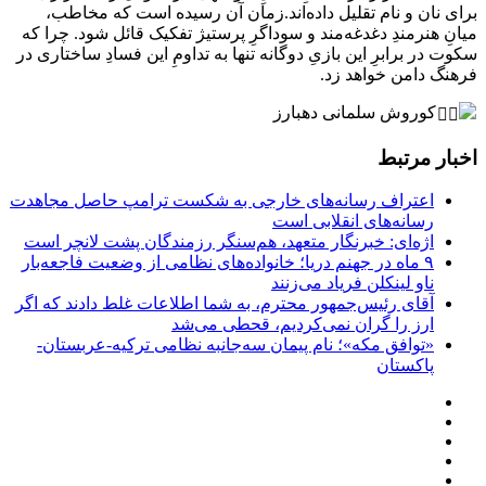
برای نان و نام تقلیل داده‌اند.
زمان آن رسیده است که مخاطب،
میانِ هنرمندِ دغدغه‌مند و سوداگرِ پرستیژ تفکیک قائل شود. چرا که
سکوت در برابرِ این بازیِ دوگانه تنها به تداومِ این فسادِ ساختاری در
فرهنگ دامن خواهد زد.
کوروش سلمانی دهبارز
اخبار مرتبط
اعتراف رسانه‌های خارجی به شکست ترامپ حاصل مجاهدت
رسانه‌های انقلابی است
اژه‌ای: خبرنگار متعهد، هم‌سنگر رزمندگان پشت لانچر است
۹ ماه در جهنم دریا؛ خانواده‌های نظامی از وضعیت فاجعه‌بار
ناو لینکلن فریاد می‌زنند
آقای رئیس‌جمهور محترم، به شما اطلاعات غلط دادند که اگر
ارز را گران نمی‌کردیم، قحطی می‌شد
«توافق مکه»؛ نام پیمان سه‌جانبه نظامی ترکیه-عربستان-
پاکستان