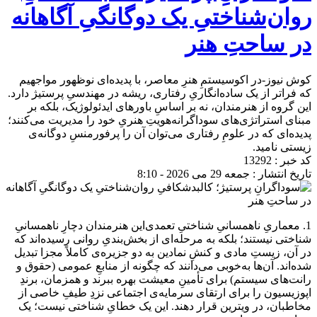
روان‌شناختیِ یک دوگانگیِ آگاهانه
در ساحتِ هنر
کوش نیوز-در اکوسیستمِ هنرِ معاصر، با پدیده‌ای نوظهور مواجهیم
که فراتر از یک ساده‌انگاریِ رفتاری، ریشه در مهندسیِ پرستیژ دارد.
این گروه از هنرمندان، نه بر اساسِ باورهای ایدئولوژیک، بلکه بر
مبنای استراتژی‌های سوداگرانه‌هویتِ هنریِ خود را مدیریت می‌کنند؛
پدیده‌ای که در علومِ رفتاری می‌توان آن را پرفورمنسِ دوگانه‌ی
زیستی نامید.
کد خبر : 13292
تاریخ انتشار : جمعه 29 می 2026 - 8:10
1. معماریِ ناهمسانیِ شناختیِ تعمدی
این هنرمندان دچارِ ناهمسانیِ
شناختی نیستند؛ بلکه به مرحله‌ای از بخش‌بندیِ روانی رسیده‌اند که
در آن، زیستِ مادی و کنشِ نمادین به دو جزیره‌ی کاملاً مجزا تبدیل
شده‌اند. آن‌ها به‌خوبی می‌دانند که چگونه از منابعِ عمومی (حقوق و
رانت‌های سیستم) برای تأمینِ معیشت بهره ببرند و همزمان، برندِ
اپوزیسیون را برای ارتقای سرمایه‌ی اجتماعی نزدِ طیفِ خاصی از
مخاطبان، در ویترین قرار دهند. این یک خطایِ شناختی نیست؛ یک