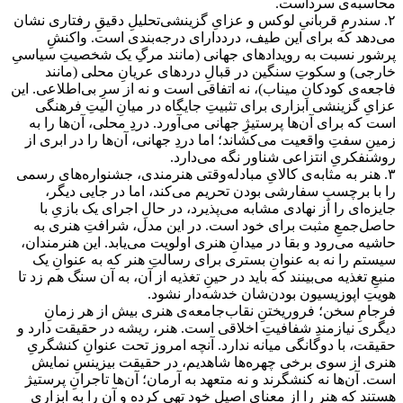
محاسبه‌ی سرداست.
۲. سندرمِ قربانیِ لوکس و عزایِ گزینشی
تحلیلِ دقیقِ رفتاری نشان
می‌دهد که برای این طیف، درددارای درجه‌بندی است. واکنشِ
پرشور نسبت به رویدادهای جهانی (مانند مرگِ یک شخصیتِ سیاسیِ
خارجی) و سکوتِ سنگین در قبالِ دردهای عریانِ محلی (مانند
فاجعه‌ی کودکانِ میناب)، نه اتفاقی است و نه از سرِ بی‌اطلاعی. این
عزایِ گزینشی ابزاری برای تثبیتِ جایگاه در میانِ الیتِ فرهنگی
است که برای آن‌ها پرستیژِ جهانی می‌آورد. دردِ محلی، آن‌ها را به
زمینِ سفتِ واقعیت می‌کشاند؛ اما دردِ جهانی، آن‌ها را در ابری از
روشنفکریِ انتزاعی شناور نگه می‌دارد.
۳. هنر به مثابه‌ی کالایِ مبادله
وقتی هنرمندی،
جشنواره‌های رسمی
را با برچسبِ سفارشی بودن تحریم می‌کند، اما در جایی دیگر،
جایزه‌ای را از نهادی مشابه می‌پذیرد، در حالِ اجرای یک بازیِ با
حاصل‌جمعِ مثبت برای خود است. در این مدل، شرافتِ هنری به
حاشیه می‌رود و بقا در میدانِ هنری اولویت می‌یابد. این هنرمندان،
سیستم را نه به عنوانِ بستری برای رسالتِ هنر که به عنوانِ یک
منبعِ تغذیه می‌بینند که باید در حینِ تغذیه از آن، به آن سنگ هم زد تا
هویتِ اپوزیسیون بودن‌شان خدشه‌دار نشود.
فرجامِ سخن؛ فروریختنِ نقاب
جامعه‌ی هنری بیش از هر زمانِ
دیگری نیازمندِ شفافیتِ اخلاقی است. هنر، ریشه در حقیقت دارد و
حقیقت، با دوگانگی میانه ندارد. آنچه امروز تحت عنوانِ کنشگریِ
هنری از سوی برخی چهره‌ها شاهدیم، در حقیقت بیزینسِ نمایش
است. آن‌ها نه کنشگرند و نه متعهد به آرمان؛ آن‌ها تاجرانِ پرستیژ
هستند که هنر را از معنایِ اصیلِ خود تهی کرده و آن را به ابزاری