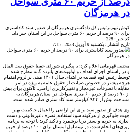
درصد از حریم ۶۰ متری سواحل
در هرمزگان
کوش نیوز-رئیس کل دادگستری هرمزگان از صدور سند کاداستری
برای ۹۰ درصد از حریم ۶۰ متری سواحل در این استان خبر داد.
کد خبر : 228
تاریخ انتشار : یکشنبه 9 آوریل 2023 - 7:15
مجتبی قهرمانی اعلام کرد: با پیگیری شورای حفظ حقوق بیت المال
و در راستای اجرای اهداف و اولویت‌های پانزده گانه مطرح شده
توسط رئیس قوه قضاییه در ابتدای سال ۱۴۰۱ مبنی بر لزوم اهتمام
هرچه بیشتر در خصوص صیانت از حقوق عامه به ویژه در امر
مقابله با تصرفات غیرمجاز و تغییرکاربری اراضی، تاکنون برای بیش
از ۹۰ درصد از حریم ۶۰ متری سواحل در استان هرمزگان به
مساحت بیش از ۹۲۴ کیلومتر سند کاداستری صادر شده است.
وی هدف از صدور سند برای این اراضی را اعمال حاکمیت بهتر
جهت جلوگیری از هرگونه سوءاستفاده، تصرف غیرقانونی و دست
اندازی به حریم و بستر دریا برشمرد‌ و تأکید کرد: با توجه به برنامه
ریزی‌های انجام شده، در نیمه اول امسال برای ۱۰۰ درصد از حریم