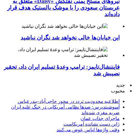
نیروهای مسلح یمنی نفتکش «Daisy» متعلق به
عربستان سعودی را با موشک بالستیک هدف قرار
داده‌اند
این خیابان‌ها خالی نخواهد شد نگران نباشید
فایننشال‌تایمز: ترامپ وعدۀ تسلیم ایران داد، تحقیر
نصیبش شد
جدید
محبوب
اطلاعیه محدودیت تردد در محور حاجی‌آباد–بندرعباس
آسوشیتدپرس: صدها نظامی آمریکایی در جنگ علیه ایران
ضربه مغزی شده‌اند
ماجرای جذاب عمان
ژاپن دست نشانده آمریکاست
وقتی واژه‌ها لباس عوض می‌کنند