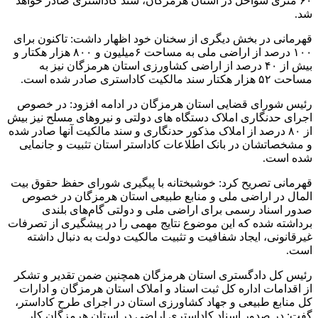
۶۰ متری سواحل در استان هرمزگان، سند کاداستری صادر خواهد
شد.
قهرمانی در بخش دیگری از سخنان خود اظهار داشت: تاکنون برای
۱۰۰ درصد از اراضی ملی به مساحت ۶میلیون و ۸۰۰ هزار هکتار و
بیش از ۴۰ درصد از اراضی کشاورزی استان هرمزگان نیز به
مساحت ۵۲ هزار هکتار سند مالکیت کاداستری صادر شده است.
رئیس شورای قضایی استان هرمزگان در ادامه افزود: در خصوص
اجرای حدنگاری املاک دستگاه های دولتی و نیروهای مسلح نیز بیش
از ۸۰ درصد از املاک مذکور حدنگاری و سند مالکیت آنها صادر شده
و مشخصاتشان در بانک اطلاعات کاداستر استان تثبیت و جانمایی
شده است.
قهرمانی تصریح کرد: خوشبختانه با پیگیری شورای حفظ حقوق بیت
المال در اراضی ملی و منابع طبیعی استان هرمزگان در خصوص
صدور اسناد رسمی برای اراضی ملی و دولتی گام‌های بلندی
برداشته شده که این موضوع نتایج مهمی را در پیشگیری از تصرفات
غیرقانونی، ایجاد شفافیت و تثبیت مالکیت دولت به دنبال داشته
است.
رئیس کل دادگستری استان هرمزگان همچنین ضمن تقدیر و تشکر
از اقدامات اداره کل ثبت اسناد و املاک استان هرمزگان و ادارات
کل منابع طبیعی و جهاد کشاورزی استان در اجرای طرح کاداستر،
گفت: در صدور اسناد کاداستری اراضی در استان هرمزگان کار