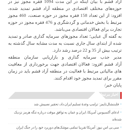
آزاد قشم با بیان اینکه در این مدت 1094 فقره مجوز نیز در
حوزه‌های مختلف اقتصادی در منطقه آزاد قشم تمدید شده،
افزود: از این تعداد 158 فقره مجوز در حوزه صنعت، 460 مجوز
مرتبط با بخش خدماتی و گردشگری و 476 فقره مجوز در حوزه
تجارت برای فعالان اقتصادی می‌باشد.
به گفته آل عبایی؛ تعداد مجوزهای سرمایه گذاری صادر و تمدید
شده از ابتدای سال جاری نسبت به مدت مشابه سال گذشته به
ترتیب بیش از 35 و 22 درصد رشد دارد.
مدیر جذب سرمایه گذاری و بازاریابی سازمان منطقه
آزاد قشم افزود: فعالان اقتصادی جهت برخورداری از معافیت
های مالیاتی مرتبط با فعالیت در منطقه آزاد قشم باید در زمان
مقرر برای تمدید مجوز خود اقدام کنند.
پایان خبر/
اخبار مرتبط
فایننشال‌تایمز: ترامپ وعدۀ تسلیم ایران داد، تحقیر نصیبش شد
ادعای آکسیوس: آمریکا، ایران و عمان به توافق موقت درباره تنگه هرمز نزدیک
شده‌اند
سی بی اس نیوز: آمریکا تقریبا تمامی موشک‌های دوربرد خود را در جنگ ایران