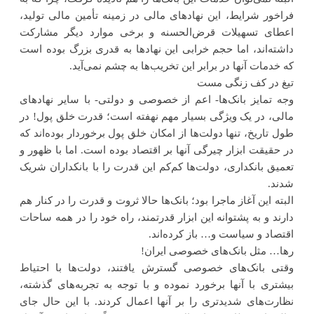
فراخور شرایط، این نهادهای مالی در زمینه تأمین مالی تولید،
اعطای تسهیلات قرض‌الحسنه و برخی موارد دیگر مشارکت
داشته‌اند، اما حجم خرابی این نهادها به قدری بزرگ بوده است
که خدمات آنها در برابر این تخریب‌ها به چشم نمی‌آید.
تیغ در کف زنگی مست
وجه تمایز بانک‌ها- اعم از خصوصی و دولتی- با سایر نهادهای
مالی، در یک ویژگی بسیار مهم نهفته است؛ قدرت خلق پول! در
طول تاریخ، تنها دولت‌ها از امکان خلق پول برخوردار بوده‌اند که
در حقیقت ابزار چیرگی آنها بر اقتصاد بوده است. اما با ظهور و
تعمیق بانکداری، دولت‌ها کم‌کم این قدرت را با بانکداران شریک
شدند.
البته این آغاز ماجرا بود؛ بانک‌ها حالا ثروت و قدرت را در کنار هم
دارند و به پشتوانه این ابزار قدرتمند، راه خود را در همه ساحات
اقتصاد و سیاست و… باز کرده‌اند.
رها… مثل بانک‌های خصوصی ایران!
وقتی بانک‌های خصوصی گسترش یافتند، دولت‌ها با احتیاط
بیشتری با آنها برخورد نموده و با توجه به تجربه‌های گذشته،
نظارت‌های شدیدتری را بر آنها اعمال کردند. با این حال جای