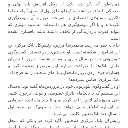
همان‌طور که ذکر شد، یکی از دلایل افزایش پایه پولی و
نقدینگی، اضافه برداشت بانک‌ها و خلق پول از سوی آنهاست اما
تاکنون مسئولان اقتصادی با صراحت درباره آن موضع‌گیری
نکرده‌اند و یا اگر موضع‌گیری هم داشته‌اند، به تنبیه مؤثری که
بتواند قدرت بازدارندگی از تخلف داشته باشد پافشاری نشده
است.
حالا به نظر می‌رسد محمدرضا فرزین، رئیس‌کل بانک مرکزی یخ
این تسامح را شکسته است. او نخستین‌بار در نخستین گفت‌وگوی
تلویزیونی خود در سال جاری و هم در نشست دیروز با مدیران
عامل بانک‌ها با صراحت درباره این موضوع صحبت کرد و
جسارت حرف زدن درباره انحلال بانک‌های متخلف را به خرج داد.
بانک مرکزی؛ ضامن سپرده‌ها
او در گفت‌وگوی تلویزیونی خود در فروردین‌ماه گفته بود: به‌دنبال
این هستیم که با بانک‌های ناتراز خصوصی و دولتی برخورد کنیم،
حتی مجوزهای لازم را اخذ کرده‌ایم و تا چند ماه آینده خبرهایی
در این‌باره اطلاع‌رسانی خواهد شد؛ به‌نحوی‌که در نیمه اول
امسال چند بانک تعیین تکلیف می‌شوند.
رئیس‌کل بانک مرکزی همچنین تأکید کرد: هر بانکی که منحل
شود بانک مرکزی ضامن آن است که پول سپرده‌گذاران را تأمین