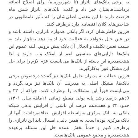
به برخی بانک‌های ناتراز (تا شهریورماه) برای اصلاح اضافه
برداشت‌هایشان خبر داد و گفت: بانک‌های ناتراز شش ماه
فرصت دارند تا این معضل اصلی‌شان را که تأثیر نامطلوبی در
شاخص‌های کلان اقتصادی دارد برطرف کنند.
فرزین خاطرنشان کرد: اگر بانکی همواره ناترازی داشته باشد و
در عین ‌حال بخواهد به فعالیت خود ادامه دهد به‌ناچار باید به
سمت تعیین تکلیف و انحلال آن بانک پیش برویم. البته عموم این
بانک‌ها دارایی‌های مناسبی اعم از املاک و… دارند و لذا
هیئت‌مدیره این دسته از بانک‌ها می‌بایست عزم لازم را برای حل
این مشکل فوراً به‌کارگیرند.
فرزین خطاب به مدیران عامل بانک‌ها نیز گفت: درخصوص برخی
بانک‌ها، مشکل اصلی به مدیریت آن بانک‌ها نیز برمی‌گردد و
می‌بایست فوراً این مشکلات را برطرف کنند؛ چراکه از ۳۳ و
9دهم درصد رشد پایه پولی مقطع زمانی ۱۱ماهه سال ۱۴۰۱،
حدود ۳۲ و هفت‌دهم درصد آن ناشی از افزایش بدهی شبکه
بانکی به بانک مرکزی به‌واسطه افزایش اضافه‌برداشت آنها از
بانک مرکزی بوده است. به همین دلیل، امسال باید این ناترازی را
برطرف کنیم و حتماً بخش عمده حل این مسئله برعهده
هیئت‌مدیره و مجمع عمومی بانک‌هاست.