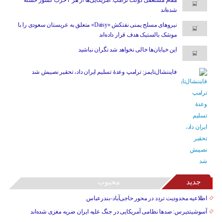
شده‌اند
نیروهای مسلح یمنی نفتکش «Daisy» متعلق به عربستان سعودی را با
موشک بالستیک هدف قرار داده‌اند
این خیابان‌ها خالی نخواهد شد نگران نباشید
فایننشال‌تایمز: ترامپ وعدۀ تسلیم ایران داد، تحقیر نصیبش شد
جدید
محبوب
اطلاعیه محدودیت تردد در محور حاجی‌آباد–بندرعباس
آسوشیتدپرس: صدها نظامی آمریکایی در جنگ علیه ایران ضربه مغزی شده‌اند