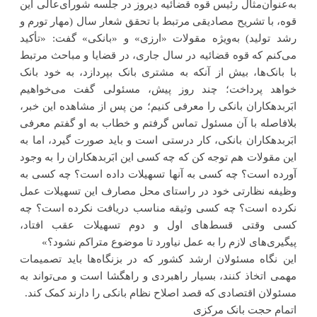
به‌عنوان‌مثال رئیس قوه قضائیه دیروز در جلسه شورای‌عالی این
قوه، با تشریح مصادیقی مرتبط با تحقق شعار سال (مهار تورم و
رشد تولید) به‌ویژه مقولات «ارزی» و «بانکی» گفت: «تأکید
می‌کنم که قوه قضائیه در سال جاری، در قضایا و مباحث مرتبط
با بانک‌ها، بیش از آنکه به مشتری بانک بپردازد، به خود بانک
خواهد پرداخت؛ چند روز پیش، مسئولی گفت می‌خواهیم
ابَربدهکاران بانکی را معرفی کنیم؛ من پس از مشاهده این خبر،
بلافاصله با آن مسئول تماس گرفتم و خطاب به او گفتم معرفی
ابَربدهکاران بانکی، کار درستی است و باید صورت گیرد، اما به
این مقولات هم توجه کن که چه کسی این ابَربدهکاران را به وجود
آورده است؟ چه کسی به آنها تسهیلات داده است؟ چه کسی به
وظیفه نظارتی خود در راستای محل مصارف این تسهیلات عمل
نکرده است؟ چه کسی وثیقه مناسب دریافت نکرده است؟ چه
کسی وقتی قسط‌های اول و دوم تسهیلات عقب افتاد،
پیگیری‌های لازم را به عمل نیاورد تا موضوع متراکم نشود؟»
این نگاه مسئولان ارشد کشور که در بزنگاه‌ها باید تصمیمات
مهمی اتخاذ کنند، بسیار راهبردی و راهگشا است و می‌تواند به
مسئولان اقتصادی که قصد اصلاح نظام بانکی را دارند کمک کند.
اتمام حجت بانک مرکزی