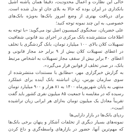
خالی این نظارت و اعمال محدودیت، دقیقاً همان پاشنه آشیل
بانکداری در ایران بوده که حالا به بلای جان او بدل شده است.
برای دریافت بهتری از وضع امروز بانک‌ها به‌ویژه بانک‌های
خصوصی، به این چند نمونه توجه کنید؛
علی خضریان، سخنگوی کمیسیون اصل نود می‌گوید: «با توجه به
اطلاعات منتشرشده بانک مرکزی در اجرای بند قانونی شفافیت
تسهیلات کلان بالای ۱۰۰ میلیارد تومان، بانک گردشگری با تخلف
در اعطای تسهیلات کلان بیش از ۹ برابر حد مجاز قانونی و
اعطای ۴۰ برابر بیش از سقف مجاز تسهیلات به اشخاص مرتبط
بانک، در صدر تخلف از قوانین قرار می‌گیرد».
به گزارش خبرگزاری مهر، «مطابق با مستندات منتشرشده از
سوی سازمان بورس، زیان انباشته بانک آینده برای عملکرد
منتهی به پایان شهریورماه ۱۴۰۰ به ۸۱ هزار و ۹۰۰ میلیارد تومان
رسیده که در مقایسه با جمعیت ۸۵ میلیون نفری کشور باید گفت
تقریباً معادل یک میلیون تومان به‌ازای هر ایرانی زیان تراشیده
است».
ردپای بانک‌ها در بازار دارایی‌ها
نمونه‌های بسیار دیگری از تخلفات آشکار و پنهان برخی بانک‌ها
که مهم‌ترین آنها، حضور در بازارهای واسطه‌گری و داغ کردن