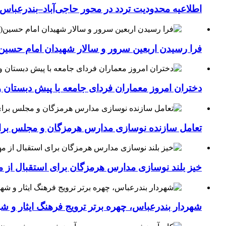
اطلاعیه محدودیت تردد در محور حاجی‌آباد–بندرعباس
فرا رسیدن اربعین سرور و سالار شهیدان امام حسین(
دختران امروز معماران فردای جامعه با پیش دبستان و
تعامل سازنده نوسازی مدارس هرمزگان و مجلس برای جهش سرانه
خیز بلند نوسازی مدارس هرمزگان برای استقبال از مهر؛۴۵۴ کلاس درس جدید به فضای آموزشی استان افزوده 
شهردار بندرعباس، چهره برتر ترویج فرهنگ ایثار و ش