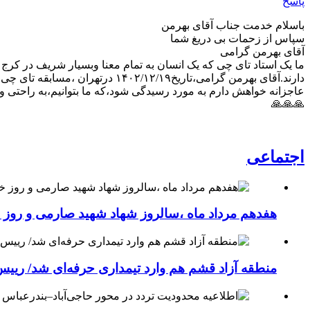
پاسخ
باسلام خدمت جناب آقای بهرمن
سپاس از زحمات بی دریغ شما
آقای بهرمن گرامی
ما یک استاد تای چی که یک انسان به تمام معنا وبسیار شریف در کر
دارند.آقای بهرمن گرامی،تاریخ۱۴۰۲/۱۲/۱۹ درتهران ،مسابقه تای چی چوان،درمجموعه ورزشی دریا شما حضور داشتید وماسعادت داشتیم،که شما را ببینیم
عاجزانه خواهش دارم به مورد رسیدگی شود،که ما بتوانیم،به راحتی 
🙏🙏🙏
اجتماعی
هفدهم مرداد ماه ،سالروز شهاد شهید صارمی و روز خب
منطقه آزاد قشم هم وارد تیمداری حرفه‌ای شد/ ریی