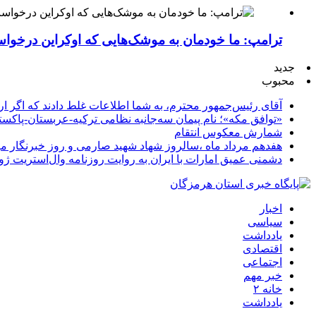
ترامپ: ما خودمان به موشک‌هایی که اوکراین درخواست
جدید
محبوب
آقای رئیس‌جمهور محترم، به شما اطلاعات غلط دادند که اگر ا
«توافق مکه»؛ نام پیمان سه‌جانبه نظامی ترکیه-عربستان-پاکست
شمارش معکوس انتقام
هفدهم مرداد ماه ،سالروز شهاد شهید صارمی و روز خبرنگار مب
دشمنی عمیق امارات با ایران به روایت روزنامه وال‌استریت ژو
اخبار
سیاسی
یادداشت
اقتصادی
اجتماعی
خبر مهم
خانه ۲
یادداشت