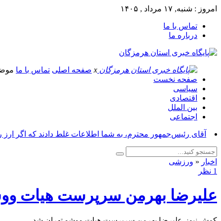
امروز : شنبه, ۱۷ مرداد , ۱۴۰۵
تماس با ما
درباره ما
x
صفحه اصلی
تماس با ما
موض
صفحه نخست
سیاسی
اقتصادی
بین الملل
اجتماعی
آقای رئیس‌جمهور محترم، به شما اطلاعات غلط دادند که اگر ارز 
اخبار
«
ورزشی
1 نظر
علیرضا بهرمن سرپرست هیات ووش
کوش نیوز-علیرضا بهرمن سرپرست هیات ووشو تهران شد.