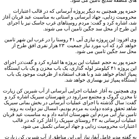
های منطقه سدیچ تامین می شود.
حمزه پور همچنین به دیگر پروژه آبرسانی که در قالب اعتبارات
محرومیت زدایی، جهاد آبرسانی و استانی به مناسبت عید قربان آغاز
شد، اشاره کرد و گفت: مردم روستاهای غرب جاسک نیز با اجرای
این طرح از محل سد جگین تامین آب می شوند.
وی افزود: این پروژه نیازی آبی ۴۱ روستا را در غرب این شهر تامین
خواهد کرد که آب مورد نیاز جمعیت ۲۳ هزار نفری افق طرح از
محل سد جگین تامین می شود.
حمزه پور به حجم عملیات این پروژه ها اشاره کرد و گفت:در اجرای
این پروژه ۴۱ کیلومتر لوله گذاری، یک باب مخزن و یک باب ایستگاه
پمپاژ انجام خواهد شد و با هدف استفاده از ظرفیت موجود یک باب
ایستگاه پمپاژ نیز بهسازی خواهد شد.
وی همچنین به آغاز عملیات اجرایی آبرسانی از آب شیرین کن زیارت
تا مخزن گروک و مجتمع سرارود در شهرستان سیریک اشاره کرد و
گفت: سال گذشته با اجرای عملیات آبرسانی در بخش بمانی سیریک
شاهد تحقق وعده دولت به مردم بودیم، امسال نیز دولت به روند
تامین نیاز آبی مردم این شهرستان ادامه داد و به مناسبت عید قربان
عملیات آبرسانی به ۴۲ روستای سیریک را آغاز کرد که در قالب
اعتبارات محرومیت زدایی و جهاد آبرسانی تکمیل می شود.
به گفته مدیرعامل آبفا، نیاز آبی این مناطق از آب شیرین کن زیارت