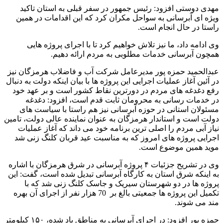
مهدی دوستی افزود: رئیس جمهور در سفر قبلی به استان تاکید
ویژه ای آبرسانی به سواحل مکران کرد که این اقدامات در همین
راستا در حال انجام است.
وی ادامه داد، ما نیز تلاش خواهیم کرد تا با اجرای پروژه هایی
همچون آبرسانی خدمات مطلوبی به مردم ارائه دهیم.
عبدالحمید حمزه پور مدیرعامل شرکت آب و فاضلاب هرمزگان نیز
در آئین آغاز عملیات اجرایی این پروژه ها با بیان اینکه دولت به دنبال
رفع دغدغه های مردم در دورترین نقاط کشور است و بر عهد خود
در خدمات رسانی به محرومان ثابت قدم است، افزود: دغدغه
مسئولان استانی در حوزه آبرسانی نیز هم راستا با سیاست های
دولت است و استاندار هرمزگان به عنوان نماینده عالی دولت، تامین
نیاز آبی مردم را اصلی ترین برنامه خود می داند که آغاز عملیات
اجرایی پروژه های امروز که به مناسبت عید قربان کلنگ زنی شد
موید همین موضوع است.
وی در تشریح جزئیات ۴ پروژه آبرسانی در شرق هرمزگان با اشاره
به اینکه شرق استان به کارگاه آبرسانی تبدیل شده است، گفت: این
پروژه ها در دو شهرستان سیریک و جاسک کلنگ زنی شد که با
تکمیل این پروژه ها جمعیتی بالغ بر 70 هزار نفر از اجرای آن بهره
مند می شوند.
حمزه پور افزود: در اجرای آبرسانی به مناطق یاد شده، ۱۵۰ کیلومتر