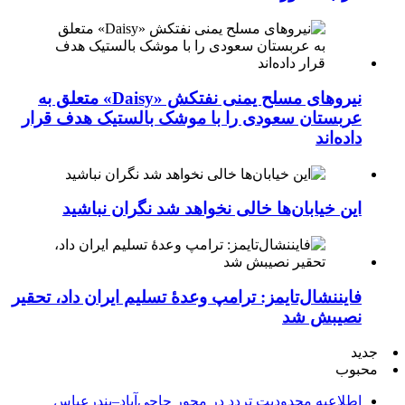
نیروهای مسلح یمنی نفتکش «Daisy» متعلق به
عربستان سعودی را با موشک بالستیک هدف قرار
داده‌اند
این خیابان‌ها خالی نخواهد شد نگران نباشید
فایننشال‌تایمز: ترامپ وعدۀ تسلیم ایران داد، تحقیر
نصیبش شد
جدید
محبوب
اطلاعیه محدودیت تردد در محور حاجی‌آباد–بندرعباس