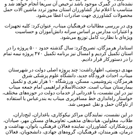
نشده‌ای در گمرک موجود باشد ترخیص آن سریعا انجام خواهد شد و
متناسب با اعلام نیاز کشاورزان استان مجوز تردد ماشین آلات حمل
محصولات کشاورزی جهت صادرات اعطا می‌شود.
وی در بررسی مطالبات فرهنگیان میناب، عنوان‌کرد: کلیه تجهیزات
و اعتبارات مدارس بر اساس سرانه دانش‌آموزان و حساسیت
ویژه‌ای با نظارت کامل توزیع می‌شود.
استاندار هرمزگان، تصریح‌کرد: سال گذشته حدود ۵۰۰ پروژه را در
استان تکمیل کردیم و امسال نیز برنامه تکمیل ۴۷۰ پروژه نیمه تمام
را در دستورکار قرار دادیم.
مهدی دوستی، اظهارداشت: چند پروژه اصلی دولت در شهرستان
میناب، احداث فرودگاه جدید، دانشگاه علوم پزشکی شرق
هرمزگان، پتروشیمی، مسکن، ورزشگاه ۱۰ هزار نفری و تکمیل
بیمارستان میناب است. حجت‌الاسلام ابراهیمی امام جمعه میناب
نیز در این نشست، با قدردانی از خدمات دولت در حوزه‌های مختلف،
خواستار راه‌اندازی خط مسافربری میناب به بندرعباس با استفاده
از ناوگان حمل و نقل عمومی شد.
در این نشست، نمایندگان مراکز نیکوکاری، باغداران، لنج‌داران،
طلاب، معلولین، هیات‌های مذهبی، تعاونی‌های مسکن مهر، صیادان،
ورزشکاران، کشاورزان، نماینده فعالان فرهنگی، بانوان، بهداشت و
درمان، هنرمندان، فرهنگیان، گروه‌های جهادی‌، دانشجویان، فعالان