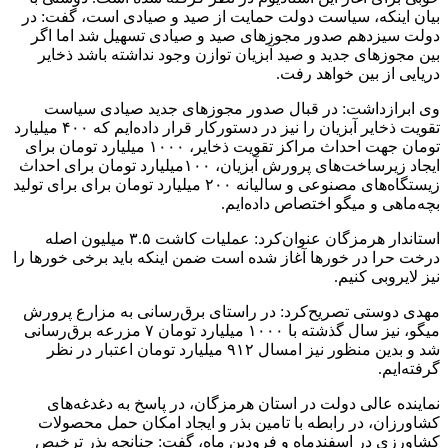
بیان اینکه، سیاست دولت حمایت از صید و صیادی است، گفت: در
دولت سیزدهم صدور مجوزهای صید و صیادی تسهیل شد اما اگر
بین مجوزهای جدید و صید آبزیان توازن وجود نداشته باشد ذخایر
دریایی از بین خواهد رفت.
وی ابرازداشت: در قبال صدور مجوزهای جدید صیادی سیاست
تقویت ذخایر آبزیان را نیز در دستورکار قرار داده‌ایم که ۴۰۰ میلیارد
تومان جهت احداث مراکز تقویت ذخایر، ۱۰۰۰ میلیارد تومان برای
ایجاد زیرساخت‌های پرورش آبزیان، ۱۰۰میلیارد تومان برای احداث
زیستگاه‌های مصنوعی و سالیانه ۲۰۰ میلیارد تومان برای برای تولید
بچه‌ماهی و میگو اختصاص داده‌ایم.
استاندار هرمزگان عنوان‌کرد: عملیات کاشت ۳.۵ میلیون اصله
درخت حرا در خورها آغاز شده است ضمن اینکه باید برخی خورها را
نیز لایروبی کنیم.
مهدی دوستی تصریح‌کرد: در راستای برق‌رسانی به مزارع پرورش
میگو، نیز سال گذشته با ۱۰۰۰ میلیارد تومان ۷ مزرعه برق‌رسانی
شد و بدین منظور نیز امسال ۹۱۲ میلیارد تومان اعتبار در نظر
گرفته‌ایم.
نماینده عالی دولت در استان هرمزگان، در پاسخ به دغدغه‌های
کشاورزان، در رابطه با تامین بذر و ایجاد امکان حمل محصولات
کشاورزی در اسفندماه و فرودین ماه، گفت: چنانچه بذر ترخیص