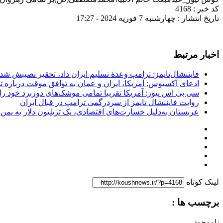
کد خبر : 4168
تاریخ انتشار : چهارشنبه 7 فوریه 2024 - 17:27
اخبار مرتبط
فایننشال‌تایمز: ترامپ وعدۀ تسلیم ایران داد، تحقیر نصیبش شد
ادعای آکسیوس: آمریکا، ایران و عمان به توافق موقت درباره تن
سی بی اس نیوز: آمریکا تقریبا تمامی موشک‌های دوربرد خود را
روایت فایننشال تایمز از سردرگمی ترامپ در قبال ایران
عربستان به‌دلیل خسارت‌های اقتصادی، یک تریلیون دلار به یمن
لینک کوتاه
برچسب ها :
ناموجود