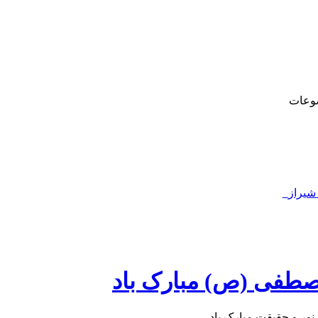
وعات
 شیراز_
طفی (ص) مبارک باد
ور و حقیقت مبارک باد.