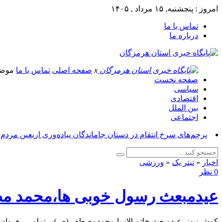
امروز : پنجشنبه, ۱۵ مرداد , ۱۴۰۵
تماس با ما
درباره ما
x
صفحه اصلی
تماس با ما
موض
صفحه نخست
سیاسی
اقتصادی
بین الملل
اجتماعی
پرچم‌های سرخ انتقام در دستان جاماندگان پیاده‌وری اربعین مردم
اخبار
«
تیتر یک
«
ورزشی
0 نظر
عیدمبعث رسول خوبی ها،محمد مص
کوش نیوز_عیدمبعث خاتم الانبیا،محمدمصطفی(ص)بر تمامی رهروان ن