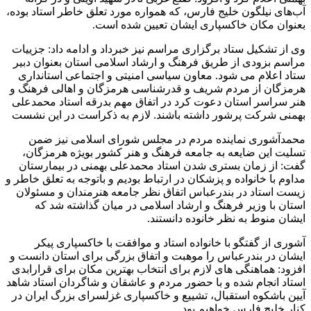
آب‌های نیلگون خلیج فارس، که همواره مورد تعلق خاطر استاد بوده،
بعنوان مکان خاکسپاری ایشان تعیین شده است.
وی از تشکیل ستاد برگزاری مراسم نیز خبرداد و ادامه داد: جزییات
مراسم بزودی از طریق فرهنگ و ارشاد اسلامی استان بعنوان دبیر
ستاد اعلام می شود. معاون سیاسی امنیتی و اجتماعی استانداری
هرمزگان از مردم شریف و قدرشناسی هرمزگان و اهالی فرهنگ و
هنر سراسر استان دعوت کرد در اتفاق مهم بدرقه استاد محمدعلی
بهمنی شرکت پرشور داشته باشند. لازم به ذکراست در این نشست
محمدآشوری نماینده مردم در مجلس شورای اسلامی نیز ضمن
تسلیت این ضایعه به جامعه فرهنگ و هنر کشور بویژه هرمزگان،
گفت: از زمان بستری شدن استاد محمدعلی بهمنی در بیمارستان
مداوم با خانواده و پزشکان در ارتباط بودیم و باتوجه به تعلق خاطر و
زیست استاد در بندرعباس اتفاق نظر جامعه هنرمندان و مسئولان
استان با وزیر فرهنگ و ارشاد اسلامی در میان گذاشته شد که
ایشان منوط به نظر خانوده دانستند.
آشوری از گفتگو با خانواده استاد و موافقت با خاکسپاری پیکر
ایشان در بندرعباس را موهبت و اتفاق بزرگی برای استان دانست و
افزود: هماهنگی های لازم برای انتخاب بهترین مکان برای قرارابدی
استاد انجام شده و با حضور مردم و عاشقان و شاگردان استاد شاهد
آیین باشکوه استقبال، تشییع و خاکسپاری غزلسرای بزرگ ایران در
کنار خلیج فارس خواهیم بود.