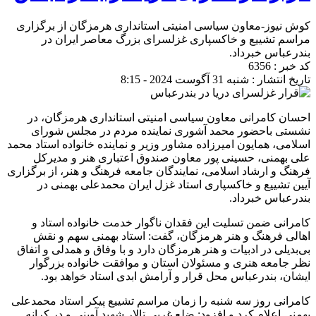
کوش نیوز-معاون سیاسی امنیتی استانداری هرمزگان از برگزاری
مراسم تشییع و خاکسپاری غزلسرای بزرگ معاصر ایران در
بندرعباس خبرداد.
کد خبر : 6356
تاریخ انتشار : شنبه 31 آگوست 2024 - 8:15
احسان کامرانی معاون سیاسی امنیتی استانداری هرمزگان، در
نشستی باحضور محمد آشوری نماینده مردم در مجلس شورای
اسلامی، همایون امیرزاده مشاور وزیر و نماینده خانواده استاد محمد
علی بهمنی، حسینی پور معاون صندوق اعتباری هنر و مدیرکل
فرهنگ و ارشاد اسلامی، نمایندگان جامعه فرهنگ و هنر، از برگزاری
آیین تشییع و خاکسپاری استاد غزل ایران محمدعلی بهمنی در
بندرعباس خبرداد.
کامرانی ضمن تسلیت این فقدان ناگوار خدمت خانواده استاد و
اهالی فرهنگ و هنر هرمزگان، گفت: استاد بهمنی سهم و نقش
بی‌بدیلی در ادبیات و هنر هرمزگان دارد و با وفاق و همدلی و اتفاق
نظر جامعه هنری و مسئولان استان و موافقت خانواده بزرگوار
ایشان، بندرعباس محل قرار و آرامش ابدی استاد خواهد بود.
کامرانی روز سه شنبه را زمان مراسم تشییع پیکر استاد محمدعلی
بهمنی اعلام کرد و افزود: ضلع غربی تالار شهید آوینی و در کرانه