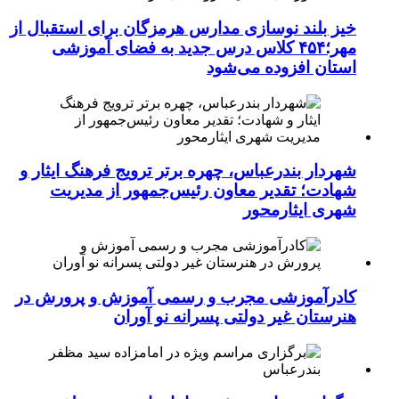
خیز بلند نوسازی مدارس هرمزگان برای استقبال از
مهر؛۴۵۴ کلاس درس جدید به فضای آموزشی
استان افزوده می‌شود
شهردار بندرعباس، چهره برتر ترویج فرهنگ ایثار و
شهادت؛ تقدیر معاون رئیس‌جمهور از مدیریت
شهری ایثارمحور
کادرآموزشی مجرب و رسمی آموزش و پرورش در
هنرستان غیر دولتی پسرانه نو آوران