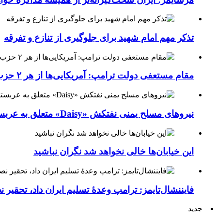
تذکر مهم امام شهید برای جلوگیری از تنازع و تفرقه
مقام مستعفی دولت ترامپ: آمریکایی‌ها از هر ۲ حزب کشور خسته شده‌اند
نیروهای مسلح یمنی نفتکش «Daisy» متعلق به عربستان سعودی را با موشک بالستیک هدف قرار داده‌اند
این خیابان‌ها خالی نخواهد شد نگران نباشید
فایننشال‌تایمز: ترامپ وعدۀ تسلیم ایران داد، تحقیر
جدید