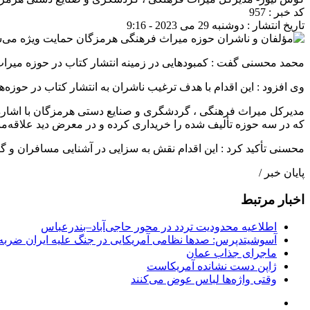
کد خبر : 957
تاریخ انتشار : دوشنبه 29 می 2023 - 9:16
محمد محسنی گفت : کمبودهایی در زمینه انتشار کتاب در حوزه میراث‌
وی افزود : این اقدام با هدف ترغیب ناشران به انتشار کتاب در حوز
مدیرکل میراث‌ فرهنگی ، گردشگری و صنایع‌ دستی هرمزگان با اشاره به 
که در سه حوزه تألیف شده را خریداری کرده و در معرض دید علاقه‌مند
محسنی تأکید کرد : این اقدام نقش به سزایی در آشنایی مسافران و گ
پایان خبر /
اخبار مرتبط
اطلاعیه محدودیت تردد در محور حاجی‌آباد–بندرعباس
آسوشیتدپرس: صدها نظامی آمریکایی در جنگ علیه ایران ضربه 
ماجرای جذاب عمان
ژاپن دست نشانده آمریکاست
وقتی واژه‌ها لباس عوض می‌کنند