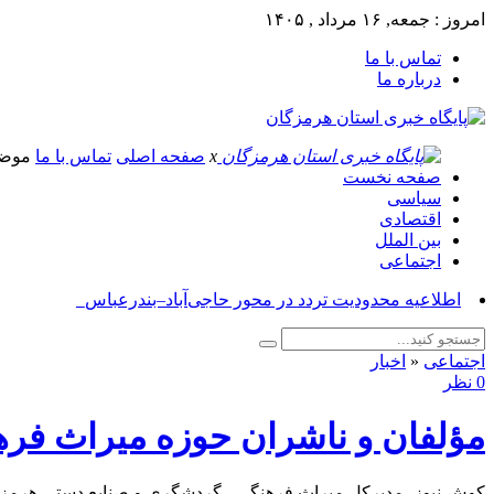
امروز : جمعه, ۱۶ مرداد , ۱۴۰۵
تماس با ما
درباره ما
x
صفحه اصلی
تماس با ما
موض
صفحه نخست
سیاسی
اقتصادی
بین الملل
اجتماعی
آسو_
اجتماعی
«
اخبار
0 نظر
مؤلفان و ناشران حوزه میراث‌ فر
کوش نیوز- مدیرکل میراث‌ فرهنگی ، گردشگری و صنایع‌ دستی هرمزگ